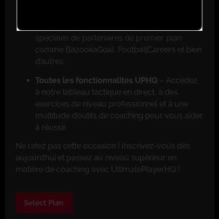
Réductions exclusives pour les membres
–
Faites de grosses économies grâce aux offres
spéciales de partenaires de premier plan
comme BazookaGoal, FootballCareers et bien
d’autres.
Toutes les fonctionnalités UPHQ
– Accédez
à notre tableau tactique en direct, à des
exercices de niveau professionnel et à une
multitude d’outils de coaching pour vous aider
à réussir.
Ne ratez pas cette occasion ! Inscrivez-vous dès
aujourd’hui et passez au niveau supérieur en
matière de coaching avec UltimatePlayerHQ !
Select Plan