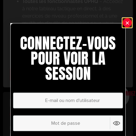
Toutes les fonctionnalités UPHQ
– Accédez
à notre tableau tactique en direct, à des
exercices de niveau professionnel et à une
multitude d’outils de coaching pour vous
aider à réussir.
CONNECTEZ-VOUS
Ne ratez pas cette occasion ! Inscrivez-vous dès
aujourd’hui et passez au niveau supérieur en
POUR VOIR LA
matière de coaching avec UltimatePlayerHQ !
SESSION
Select Plan
ÉCONOMISEZ
30%
PLAN ANNUEL
€
58.32
/ année
(30% d’économies !)
Libérez tout votre potentiel avec
UltimatePlayerHQ !