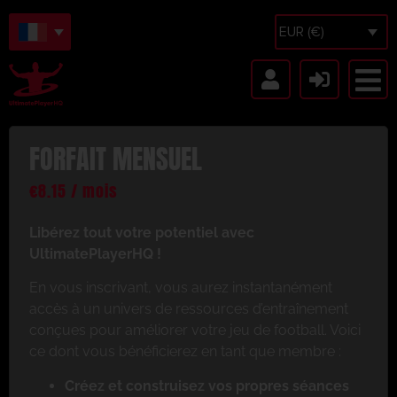
EUR (€)
FORFAIT MENSUEL
€
8.15
/ mois
Libérez tout votre potentiel avec
UltimatePlayerHQ !
En vous inscrivant, vous aurez instantanément
accès à un univers de ressources d’entraînement
conçues pour améliorer votre jeu de football. Voici
ce dont vous bénéficierez en tant que membre :
Créez et construisez vos propres séances