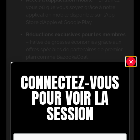
vous où que vous soyez grâce à notre
application mobile disponible sur l’App
Store d’Apple et Google Play.
Réductions exclusives pour les membres
– Faites de grosses économies grâce aux
offres spéciales de partenaires de premier
plan comme BazookaGoal,
FootballCareers et bien d’autres.
CONNECTEZ-VOUS
Toutes les fonctionnalités UPHQ
–
Accédez à notre tableau tactique en direct,
POUR VOIR LA
à des exercices de niveau professionnel et
à une multitude d’outils de coaching pour
SESSION
vous aider à réussir.
Ne ratez pas cette occasion ! Inscrivez-vous dès
aujourd’hui et passez au niveau supérieur en
matière de coaching avec UltimatePlayerHQ !