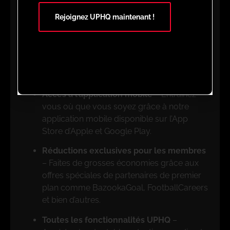
des exercices sur mesure grâce à notre
Rejoignez UPHQ maintenant !
planificateur d’animation facile à utiliser.
Accès à des milliers de séances animées
catégorisées
– Du débutant au
professionnel, nous proposons des
exercices adaptés à tous les niveaux.
Accès à l’application mobile
– Entraînez-
vous où que vous soyez grâce à notre
application mobile disponible sur l’App
Store d’Apple et Google Play.
Réductions exclusives pour les membres
– Faites de grosses économies grâce aux
offres spéciales de partenaires de premier
plan comme BazookaGoal, FootballCareers
et bien d’autres.
Toutes les fonctionnalités UPHQ
–