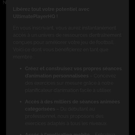
No eBooks Found
Libérez tout votre potentiel avec
UltimatePlayerHQ !
En vous inscrivant, vous aurez instantanément
accès à un univers de ressources d’entraînement
conçues pour améliorer votre jeu de football.
Voici ce dont vous bénéficierez en tant que
membre :
Créez et construisez vos propres séances
d’animation personnalisées
– Concevez
des exercices sur mesure grâce à notre
planificateur d’animation facile à utiliser.
Accès à des milliers de séances animées
catégorisées
– Du débutant au
professionnel, nous proposons des
exercices adaptés à tous les niveaux.
Accès à l’application mobile
– Entraînez-