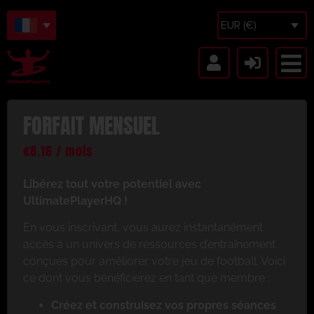
EUR (€)
FORFAIT MENSUEL
€
8.16
/ mois
Libérez tout votre potentiel avec
UltimatePlayerHQ !
En vous inscrivant, vous aurez instantanément
accès à un univers de ressources d’entraînement
conçues pour améliorer votre jeu de football. Voici
ce dont vous bénéficierez en tant que membre :
Créez et construisez vos propres séances