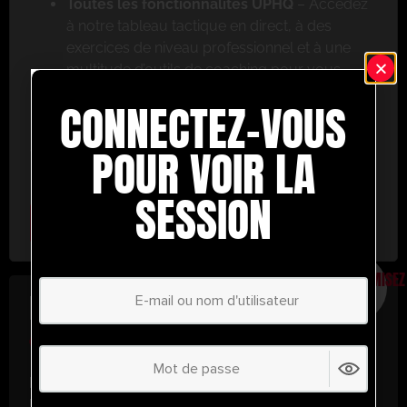
Toutes les fonctionnalités UPHQ
– Accédez
à notre tableau tactique en direct, à des
exercices de niveau professionnel et à une
multitude d’outils de coaching pour vous
aider à réussir.
CONNECTEZ-VOUS
Ne ratez pas cette occasion ! Inscrivez-vous dès
aujourd’hui et passez au niveau supérieur en
POUR VOIR LA
matière de coaching avec UltimatePlayerHQ !
SESSION
Select Plan
ÉCONOMISEZ
30%
PLAN ANNUEL
€
58.35
/ année
(30% d’économies !)
Libérez tout votre potentiel avec
UltimatePlayerHQ !