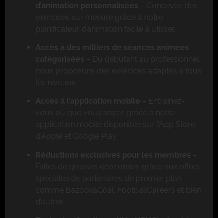
d’animation personnalisées
– Concevez des
exercices sur mesure grâce à notre
planificateur d’animation facile à utiliser.
Accès à des milliers de séances animées
catégorisées
– Du débutant au professionnel,
nous proposons des exercices adaptés à tous
les niveaux.
Accès à l’application mobile
– Entraînez-
vous où que vous soyez grâce à notre
application mobile disponible sur l’App Store
d’Apple et Google Play.
Réductions exclusives pour les membres
–
Faites de grosses économies grâce aux offres
spéciales de partenaires de premier plan
comme BazookaGoal, FootballCareers et bien
d’autres.