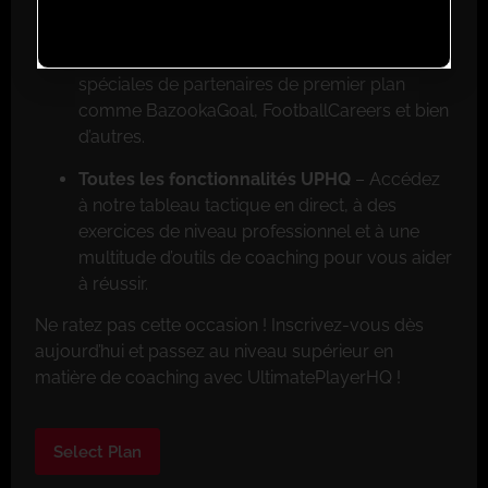
Réductions exclusives pour les membres
–
Faites de grosses économies grâce aux offres
spéciales de partenaires de premier plan
comme BazookaGoal, FootballCareers et bien
d’autres.
Toutes les fonctionnalités UPHQ
– Accédez
à notre tableau tactique en direct, à des
exercices de niveau professionnel et à une
multitude d’outils de coaching pour vous aider
à réussir.
Ne ratez pas cette occasion ! Inscrivez-vous dès
aujourd’hui et passez au niveau supérieur en
matière de coaching avec UltimatePlayerHQ !
Select Plan