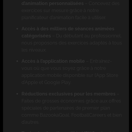
d’animation personnalisées
– Concevez des
exercices sur mesure grâce à notre
planificateur d’animation facile à utiliser.
Accès à des milliers de séances animées
catégorisées
– Du débutant au professionnel,
nous proposons des exercices adaptés à tous
les niveaux.
Accès à l’application mobile
– Entraînez-
vous où que vous soyez grâce à notre
application mobile disponible sur l’App Store
d’Apple et Google Play.
Réductions exclusives pour les membres
–
Faites de grosses économies grâce aux offres
spéciales de partenaires de premier plan
comme BazookaGoal, FootballCareers et bien
d’autres.