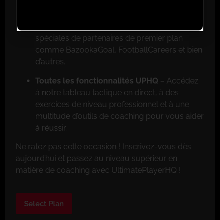
Réductions exclusives pour les membres
–
Faites de grosses économies grâce aux offres
spéciales de partenaires de premier plan
comme BazookaGoal, FootballCareers et bien
d’autres.
Toutes les fonctionnalités UPHQ
– Accédez
à notre tableau tactique en direct, à des
exercices de niveau professionnel et à une
multitude d’outils de coaching pour vous aider
à réussir.
Ne ratez pas cette occasion ! Inscrivez-vous dès
aujourd’hui et passez au niveau supérieur en
matière de coaching avec UltimatePlayerHQ !
Select Plan