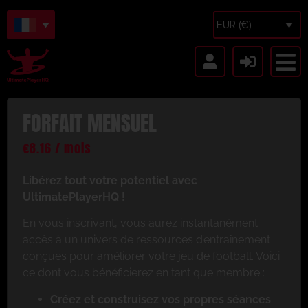
EUR (€)
FORFAIT MENSUEL
€
8.16
/ mois
Libérez tout votre potentiel avec
UltimatePlayerHQ !
En vous inscrivant, vous aurez instantanément
accès à un univers de ressources d’entraînement
conçues pour améliorer votre jeu de football. Voici
ce dont vous bénéficierez en tant que membre :
Créez et construisez vos propres séances