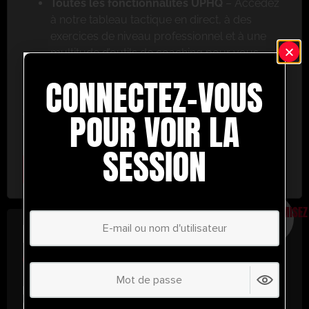
Toutes les fonctionnalités UPHQ
– Accédez
à notre tableau tactique en direct, à des
exercices de niveau professionnel et à une
multitude d’outils de coaching pour vous
aider à réussir.
CONNECTEZ-VOUS
Ne ratez pas cette occasion ! Inscrivez-vous dès
aujourd’hui et passez au niveau supérieur en
POUR VOIR LA
matière de coaching avec UltimatePlayerHQ !
SESSION
Select Plan
ÉCONOMISEZ
30%
PLAN ANNUEL
€
58.37
/ année
(30% d’économies !)
Libérez tout votre potentiel avec
UltimatePlayerHQ !