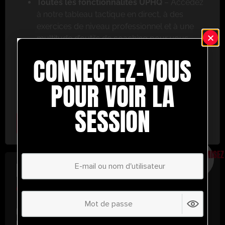
Toutes les fonctionnalités UPHQ
– Accédez
à notre tableau tactique en direct, à des
exercices de niveau professionnel et à une
multitude d’outils de coaching pour vous
aider à réussir.
CONNECTEZ-VOUS
Ne ratez pas cette occasion ! Inscrivez-vous dès
aujourd’hui et passez au niveau supérieur en
POUR VOIR LA
matière de coaching avec UltimatePlayerHQ !
SESSION
Select Plan
ÉCONOMISEZ
30%
PLAN ANNUEL
€
58.28
/ année
(30% d’économies !)
Libérez tout votre potentiel avec
UltimatePlayerHQ !