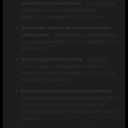
d’animation personnalisées
– Concevez des
exercices sur mesure grâce à notre
planificateur d’animation facile à utiliser.
Accès à des milliers de séances animées
catégorisées
– Du débutant au professionnel,
nous proposons des exercices adaptés à tous
les niveaux.
Accès à l’application mobile
– Entraînez-
vous où que vous soyez grâce à notre
application mobile disponible sur l’App Store
d’Apple et Google Play.
Réductions exclusives pour les membres
–
Faites de grosses économies grâce aux offres
spéciales de partenaires de premier plan
comme BazookaGoal, FootballCareers et bien
d’autres.