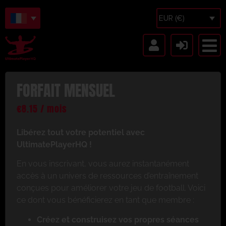
EUR (€)
FORFAIT MENSUEL
€
8.15
/ mois
Libérez tout votre potentiel avec
UltimatePlayerHQ !
En vous inscrivant, vous aurez instantanément
accès à un univers de ressources d’entraînement
conçues pour améliorer votre jeu de football. Voici
ce dont vous bénéficierez en tant que membre :
Créez et construisez vos propres séances