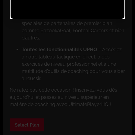
Réductions exclusives pour les membres
–
Faites de grosses économies grâce aux offres
spéciales de partenaires de premier plan
comme BazookaGoal, FootballCareers et bien
d’autres.
Toutes les fonctionnalités UPHQ
– Accédez
à notre tableau tactique en direct, à des
exercices de niveau professionnel et à une
multitude d’outils de coaching pour vous aider
à réussir.
Ne ratez pas cette occasion ! Inscrivez-vous dès
aujourd’hui et passez au niveau supérieur en
matière de coaching avec UltimatePlayerHQ !
Select Plan