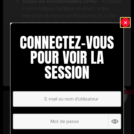
Toutes les fonctionnalités UPHQ
– Accédez
à notre tableau tactique en direct, à des
exercices de niveau professionnel et à une
multitude d’outils de coaching pour vous
aider à réussir.
CONNECTEZ-VOUS
Ne ratez pas cette occasion ! Inscrivez-vous dès
aujourd’hui et passez au niveau supérieur en
POUR VOIR LA
matière de coaching avec UltimatePlayerHQ !
SESSION
Select Plan
ÉCONOMISEZ
30%
PLAN ANNUEL
€
58.24
/ année
(30% d’économies !)
Libérez tout votre potentiel avec
UltimatePlayerHQ !