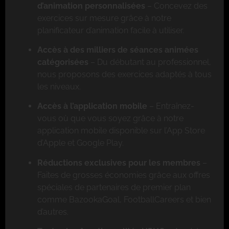
d’animation personnalisées
– Concevez des
exercices sur mesure grâce à notre
planificateur d’animation facile à utiliser.
Accès à des milliers de séances animées
catégorisées
– Du débutant au professionnel,
nous proposons des exercices adaptés à tous
les niveaux.
Accès à l’application mobile
– Entraînez-
vous où que vous soyez grâce à notre
application mobile disponible sur l’App Store
d’Apple et Google Play.
Réductions exclusives pour les membres
–
Faites de grosses économies grâce aux offres
spéciales de partenaires de premier plan
comme BazookaGoal, FootballCareers et bien
d’autres.