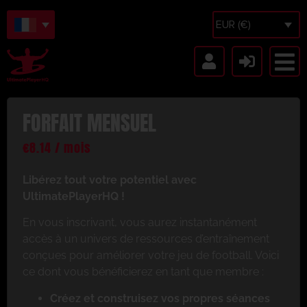
EUR (€)
FORFAIT MENSUEL
€
8.14
/ mois
Libérez tout votre potentiel avec
UltimatePlayerHQ !
En vous inscrivant, vous aurez instantanément
accès à un univers de ressources d’entraînement
conçues pour améliorer votre jeu de football. Voici
ce dont vous bénéficierez en tant que membre :
Créez et construisez vos propres séances