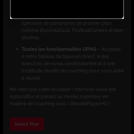
Réductions exclusives pour les membres
–
Faites de grosses économies grâce aux offres
spéciales de partenaires de premier plan
comme BazookaGoal, FootballCareers et bien
d’autres.
Toutes les fonctionnalités UPHQ
– Accédez
à notre tableau tactique en direct, à des
exercices de niveau professionnel et à une
multitude d’outils de coaching pour vous aider
à réussir.
Ne ratez pas cette occasion ! Inscrivez-vous dès
aujourd’hui et passez au niveau supérieur en
matière de coaching avec UltimatePlayerHQ !
Select Plan