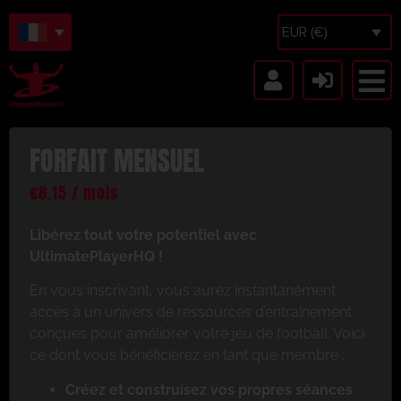
EUR (€)
FORFAIT MENSUEL
€
8.15
/ mois
Libérez tout votre potentiel avec
UltimatePlayerHQ !
En vous inscrivant, vous aurez instantanément
accès à un univers de ressources d’entraînement
conçues pour améliorer votre jeu de football. Voici
ce dont vous bénéficierez en tant que membre :
Créez et construisez vos propres séances