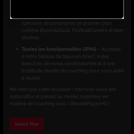
Réductions exclusives pour les membres
–
Faites de grosses économies grâce aux offres
spéciales de partenaires de premier plan
comme BazookaGoal, FootballCareers et bien
d’autres.
Toutes les fonctionnalités UPHQ
– Accédez
à notre tableau tactique en direct, à des
exercices de niveau professionnel et à une
multitude d’outils de coaching pour vous aider
à réussir.
Ne ratez pas cette occasion ! Inscrivez-vous dès
aujourd’hui et passez au niveau supérieur en
matière de coaching avec UltimatePlayerHQ !
Select Plan