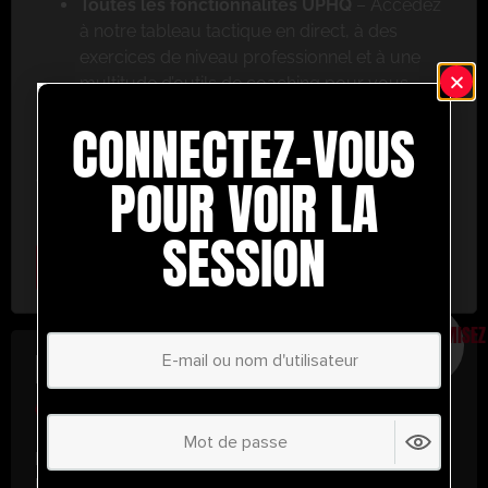
Toutes les fonctionnalités UPHQ
– Accédez
à notre tableau tactique en direct, à des
exercices de niveau professionnel et à une
multitude d’outils de coaching pour vous
aider à réussir.
CONNECTEZ-VOUS
Ne ratez pas cette occasion ! Inscrivez-vous dès
aujourd’hui et passez au niveau supérieur en
POUR VOIR LA
matière de coaching avec UltimatePlayerHQ !
SESSION
Select Plan
ÉCONOMISEZ
30%
PLAN ANNUEL
€
58.28
/ année
(30% d’économies !)
Libérez tout votre potentiel avec
UltimatePlayerHQ !