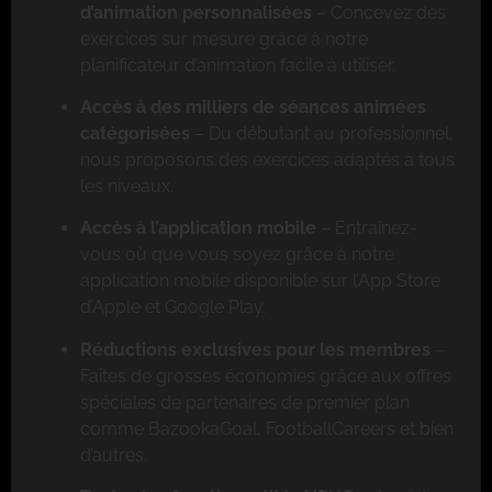
d’animation personnalisées
– Concevez des
exercices sur mesure grâce à notre
planificateur d’animation facile à utiliser.
Accès à des milliers de séances animées
catégorisées
– Du débutant au professionnel,
nous proposons des exercices adaptés à tous
les niveaux.
Accès à l’application mobile
– Entraînez-
vous où que vous soyez grâce à notre
application mobile disponible sur l’App Store
d’Apple et Google Play.
Réductions exclusives pour les membres
–
Faites de grosses économies grâce aux offres
spéciales de partenaires de premier plan
comme BazookaGoal, FootballCareers et bien
d’autres.