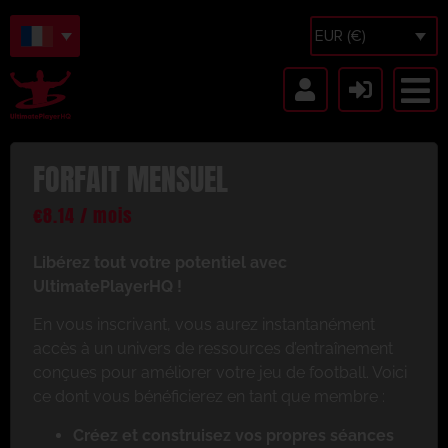
EUR (€)
FORFAIT MENSUEL
€
8.14
/ mois
Libérez tout votre potentiel avec
UltimatePlayerHQ !
En vous inscrivant, vous aurez instantanément
accès à un univers de ressources d’entraînement
conçues pour améliorer votre jeu de football. Voici
ce dont vous bénéficierez en tant que membre :
Créez et construisez vos propres séances