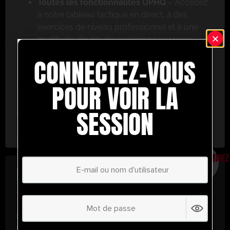
Toutes les fonctionnalités UPHQ
– Accédez
à notre tableau tactique en direct, à des
exercices de niveau professionnel et à une
multitude d’outils de coaching pour vous
aider à réussir.
CONNECTEZ-VOUS
Ne ratez pas cette occasion ! Inscrivez-vous dès
aujourd’hui et passez au niveau supérieur en
POUR VOIR LA
matière de coaching avec UltimatePlayerHQ !
SESSION
Select Plan
ÉCONOMISEZ
30%
PLAN ANNUEL
€
58.24
/ année
(30% d’économies !)
Libérez tout votre potentiel avec
UltimatePlayerHQ !