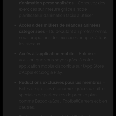
d’animation personnalisées
– Concevez des
exercices sur mesure grâce à notre
planificateur d’animation facile à utiliser.
Accès à des milliers de séances animées
catégorisées
– Du débutant au professionnel,
nous proposons des exercices adaptés à tous
les niveaux.
Accès à l’application mobile
– Entraînez-
vous où que vous soyez grâce à notre
application mobile disponible sur l’App Store
d’Apple et Google Play.
Réductions exclusives pour les membres
–
Faites de grosses économies grâce aux offres
spéciales de partenaires de premier plan
comme BazookaGoal, FootballCareers et bien
d’autres.