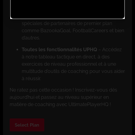
Réductions exclusives pour les membres
–
Faites de grosses économies grâce aux offres
spéciales de partenaires de premier plan
comme BazookaGoal, FootballCareers et bien
d’autres.
Toutes les fonctionnalités UPHQ
– Accédez
à notre tableau tactique en direct, à des
exercices de niveau professionnel et à une
multitude d’outils de coaching pour vous aider
à réussir.
Ne ratez pas cette occasion ! Inscrivez-vous dès
aujourd’hui et passez au niveau supérieur en
matière de coaching avec UltimatePlayerHQ !
Select Plan