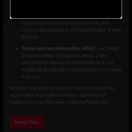
Réductions exclusives pour les membres
–
Faites de grosses économies grâce aux offres
spéciales de partenaires de premier plan
comme BazookaGoal, FootballCareers et bien
d’autres.
Toutes les fonctionnalités UPHQ
– Accédez
à notre tableau tactique en direct, à des
exercices de niveau professionnel et à une
multitude d’outils de coaching pour vous aider
à réussir.
Ne ratez pas cette occasion ! Inscrivez-vous dès
aujourd’hui et passez au niveau supérieur en
matière de coaching avec UltimatePlayerHQ !
Select Plan