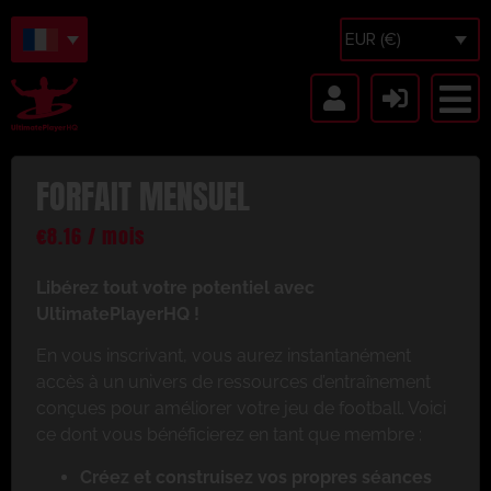
EUR (€)
FORFAIT MENSUEL
€
8.16
/ mois
Libérez tout votre potentiel avec
UltimatePlayerHQ !
En vous inscrivant, vous aurez instantanément
accès à un univers de ressources d’entraînement
conçues pour améliorer votre jeu de football. Voici
ce dont vous bénéficierez en tant que membre :
Créez et construisez vos propres séances