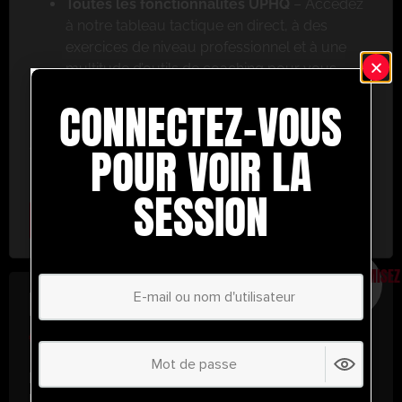
Toutes les fonctionnalités UPHQ
– Accédez
à notre tableau tactique en direct, à des
exercices de niveau professionnel et à une
multitude d’outils de coaching pour vous
aider à réussir.
CONNECTEZ-VOUS
Ne ratez pas cette occasion ! Inscrivez-vous dès
aujourd’hui et passez au niveau supérieur en
POUR VOIR LA
matière de coaching avec UltimatePlayerHQ !
SESSION
Select Plan
ÉCONOMISEZ
30%
PLAN ANNUEL
€
58.35
/ année
(30% d’économies !)
Libérez tout votre potentiel avec
UltimatePlayerHQ !