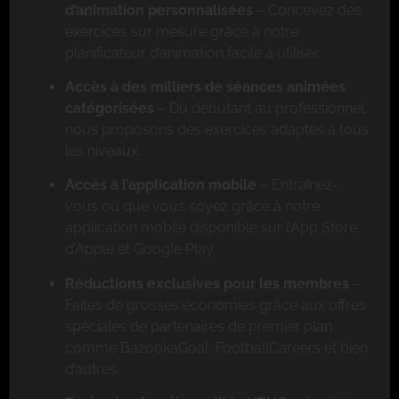
d’animation personnalisées
– Concevez des
exercices sur mesure grâce à notre
planificateur d’animation facile à utiliser.
Accès à des milliers de séances animées
catégorisées
– Du débutant au professionnel,
nous proposons des exercices adaptés à tous
les niveaux.
Accès à l’application mobile
– Entraînez-
vous où que vous soyez grâce à notre
application mobile disponible sur l’App Store
d’Apple et Google Play.
Réductions exclusives pour les membres
–
Faites de grosses économies grâce aux offres
spéciales de partenaires de premier plan
comme BazookaGoal, FootballCareers et bien
d’autres.