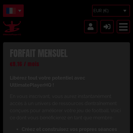
EUR (€)
FORFAIT MENSUEL
€
8.16
/ mois
Libérez tout votre potentiel avec
UltimatePlayerHQ !
En vous inscrivant, vous aurez instantanément
accès à un univers de ressources d’entraînement
conçues pour améliorer votre jeu de football. Voici
ce dont vous bénéficierez en tant que membre :
Créez et construisez vos propres séances