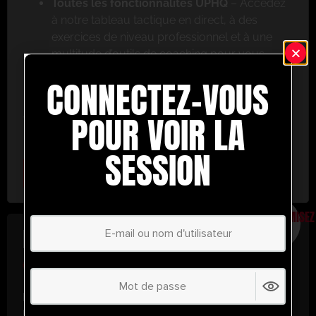
Toutes les fonctionnalités UPHQ
– Accédez
à notre tableau tactique en direct, à des
exercices de niveau professionnel et à une
multitude d’outils de coaching pour vous
aider à réussir.
CONNECTEZ-VOUS
Ne ratez pas cette occasion ! Inscrivez-vous dès
aujourd’hui et passez au niveau supérieur en
POUR VOIR LA
matière de coaching avec UltimatePlayerHQ !
SESSION
Select Plan
ÉCONOMISEZ
30%
PLAN ANNUEL
€
58.37
/ année
(30% d’économies !)
Libérez tout votre potentiel avec
UltimatePlayerHQ !