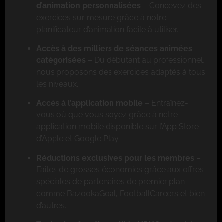
d’animation personnalisées
– Concevez des
exercices sur mesure grâce à notre
planificateur d’animation facile à utiliser.
Accès à des milliers de séances animées
catégorisées
– Du débutant au professionnel,
nous proposons des exercices adaptés à tous
les niveaux.
Accès à l’application mobile
– Entraînez-
vous où que vous soyez grâce à notre
application mobile disponible sur l’App Store
d’Apple et Google Play.
Réductions exclusives pour les membres
–
Faites de grosses économies grâce aux offres
spéciales de partenaires de premier plan
comme BazookaGoal, FootballCareers et bien
d’autres.