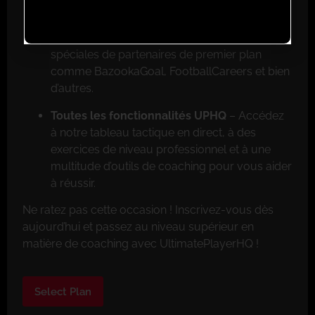
Réductions exclusives pour les membres
–
Faites de grosses économies grâce aux offres
spéciales de partenaires de premier plan
comme BazookaGoal, FootballCareers et bien
d’autres.
Toutes les fonctionnalités UPHQ
– Accédez
à notre tableau tactique en direct, à des
exercices de niveau professionnel et à une
multitude d’outils de coaching pour vous aider
à réussir.
Ne ratez pas cette occasion ! Inscrivez-vous dès
aujourd’hui et passez au niveau supérieur en
matière de coaching avec UltimatePlayerHQ !
Select Plan