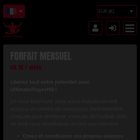
EUR (€)
FORFAIT MENSUEL
€
8.16
/ mois
Libérez tout votre potentiel avec
UltimatePlayerHQ !
En vous inscrivant, vous aurez instantanément
accès à un univers de ressources d’entraînement
conçues pour améliorer votre jeu de football. Voici
ce dont vous bénéficierez en tant que membre :
Créez et construisez vos propres séances