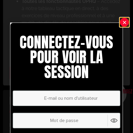
Toutes les fonctionnalités UPHQ
– Accédez
à notre tableau tactique en direct, à des
exercices de niveau professionnel et à une
multitude d’outils de coaching pour vous
aider à réussir.
CONNECTEZ-VOUS
Ne ratez pas cette occasion ! Inscrivez-vous dès
aujourd’hui et passez au niveau supérieur en
POUR VOIR LA
matière de coaching avec UltimatePlayerHQ !
SESSION
Select Plan
ÉCONOMISEZ
30%
PLAN ANNUEL
€
58.35
/ année
(30% d’économies !)
Libérez tout votre potentiel avec
UltimatePlayerHQ !