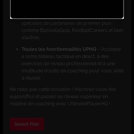
Réductions exclusives pour les membres
–
Faites de grosses économies grâce aux offres
spéciales de partenaires de premier plan
comme BazookaGoal, FootballCareers et bien
d’autres.
Toutes les fonctionnalités UPHQ
– Accédez
à notre tableau tactique en direct, à des
exercices de niveau professionnel et à une
multitude d’outils de coaching pour vous aider
à réussir.
Ne ratez pas cette occasion ! Inscrivez-vous dès
aujourd’hui et passez au niveau supérieur en
matière de coaching avec UltimatePlayerHQ !
Select Plan