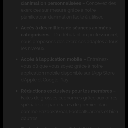
d’animation personnalisées
– Concevez des
exercices sur mesure grâce à notre
planificateur d’animation facile à utiliser.
Accès à des milliers de séances animées
catégorisées
– Du débutant au professionnel,
nous proposons des exercices adaptés à tous
les niveaux.
Accès à l’application mobile
– Entraînez-
vous où que vous soyez grâce à notre
application mobile disponible sur l’App Store
d’Apple et Google Play.
Réductions exclusives pour les membres
–
Faites de grosses économies grâce aux offres
spéciales de partenaires de premier plan
comme BazookaGoal, FootballCareers et bien
d’autres.