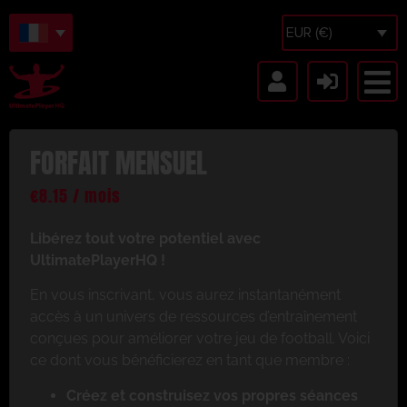
EUR (€)
FORFAIT MENSUEL
€
8.15
/ mois
Libérez tout votre potentiel avec
UltimatePlayerHQ !
En vous inscrivant, vous aurez instantanément
accès à un univers de ressources d’entraînement
conçues pour améliorer votre jeu de football. Voici
ce dont vous bénéficierez en tant que membre :
Créez et construisez vos propres séances