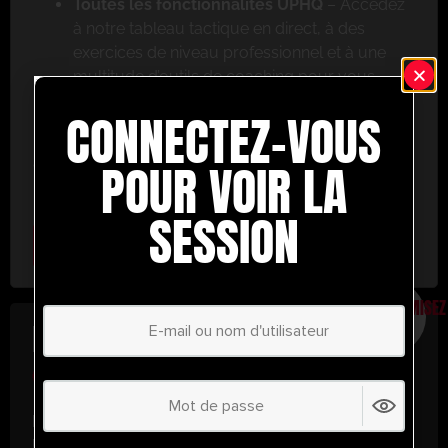
Toutes les fonctionnalités UPHQ
– Accédez
à notre tableau tactique en direct, à des
exercices de niveau professionnel et à une
multitude d’outils de coaching pour vous
aider à réussir.
CONNECTEZ-VOUS
Ne ratez pas cette occasion ! Inscrivez-vous dès
aujourd’hui et passez au niveau supérieur en
POUR VOIR LA
matière de coaching avec UltimatePlayerHQ !
SESSION
Select Plan
ÉCONOMISEZ
30%
PLAN ANNUEL
€
58.28
/ année
(30% d’économies !)
Libérez tout votre potentiel avec
UltimatePlayerHQ !