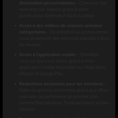
d’animation personnalisées
– Concevez des
exercices sur mesure grâce à notre
planificateur d’animation facile à utiliser.
Accès à des milliers de séances animées
catégorisées
– Du débutant au professionnel,
nous proposons des exercices adaptés à tous
les niveaux.
Accès à l’application mobile
– Entraînez-
vous où que vous soyez grâce à notre
application mobile disponible sur l’App Store
d’Apple et Google Play.
Réductions exclusives pour les membres
–
Faites de grosses économies grâce aux offres
spéciales de partenaires de premier plan
comme BazookaGoal, FootballCareers et bien
d’autres.