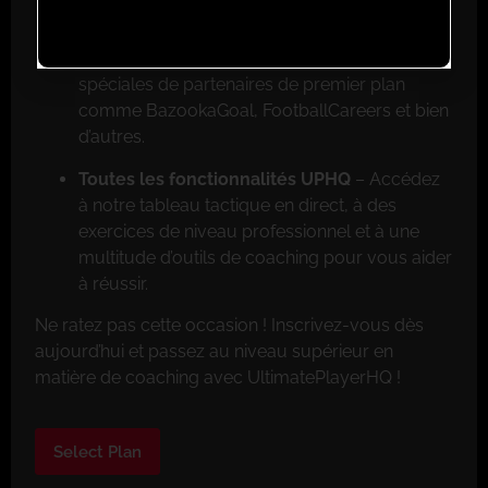
Réductions exclusives pour les membres
–
Faites de grosses économies grâce aux offres
spéciales de partenaires de premier plan
comme BazookaGoal, FootballCareers et bien
d’autres.
Toutes les fonctionnalités UPHQ
– Accédez
à notre tableau tactique en direct, à des
exercices de niveau professionnel et à une
multitude d’outils de coaching pour vous aider
à réussir.
Ne ratez pas cette occasion ! Inscrivez-vous dès
aujourd’hui et passez au niveau supérieur en
matière de coaching avec UltimatePlayerHQ !
Select Plan