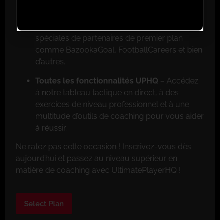
Réductions exclusives pour les membres
–
Faites de grosses économies grâce aux offres
spéciales de partenaires de premier plan
comme BazookaGoal, FootballCareers et bien
d’autres.
Toutes les fonctionnalités UPHQ
– Accédez
à notre tableau tactique en direct, à des
exercices de niveau professionnel et à une
multitude d’outils de coaching pour vous aider
à réussir.
Ne ratez pas cette occasion ! Inscrivez-vous dès
aujourd’hui et passez au niveau supérieur en
matière de coaching avec UltimatePlayerHQ !
Select Plan