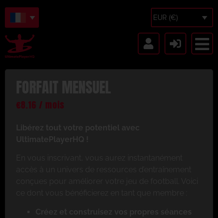
EUR (€)
FORFAIT MENSUEL
€
8.16
/ mois
Libérez tout votre potentiel avec
UltimatePlayerHQ !
En vous inscrivant, vous aurez instantanément
accès à un univers de ressources d’entraînement
conçues pour améliorer votre jeu de football. Voici
ce dont vous bénéficierez en tant que membre :
Créez et construisez vos propres séances