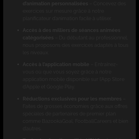
d’animation personnalisées
– Concevez des
exercices sur mesure grâce à notre
planificateur d’animation facile à utiliser.
Accès à des milliers de séances animées
catégorisées
– Du débutant au professionnel,
nous proposons des exercices adaptés à tous
les niveaux.
Accès à l’application mobile
– Entraînez-
vous où que vous soyez grâce à notre
application mobile disponible sur l’App Store
d’Apple et Google Play.
Réductions exclusives pour les membres
–
Faites de grosses économies grâce aux offres
spéciales de partenaires de premier plan
comme BazookaGoal, FootballCareers et bien
d’autres.