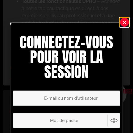
Toutes les fonctionnalités UPHQ
– Accédez
à notre tableau tactique en direct, à des
exercices de niveau professionnel et à une
multitude d’outils de coaching pour vous
aider à réussir.
CONNECTEZ-VOUS
Ne ratez pas cette occasion ! Inscrivez-vous dès
aujourd’hui et passez au niveau supérieur en
POUR VOIR LA
matière de coaching avec UltimatePlayerHQ !
SESSION
Select Plan
ÉCONOMISEZ
30%
PLAN ANNUEL
€
58.37
/ année
(30% d’économies !)
Libérez tout votre potentiel avec
UltimatePlayerHQ !