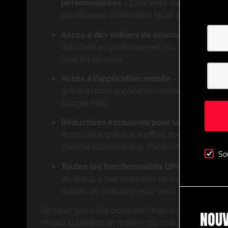
personnalisées
– Concevez des exercices s
planificateur d’animation facile à utiliser.
Accès à des milliers de séances animées 
débutant au professionnel, nous proposons 
tous les niveaux.
Accès à l’application mobile
– Entraînez-v
grâce à notre application mobile disponible s
Google Play.
Réductions exclusives pour les membres
–
économies grâce aux offres spéciales de par
comme BazookaGoal, FootballCareers et bien
So
Toutes les fonctionnalités UPHQ
– Accédez 
en direct, à des exercices de niveau profess
d’outils de coaching pour vous aider à réussi
Ne ratez pas cette occasion ! Inscrivez-vous dès 
NOUV
niveau supérieur en matière de coaching avec Ul