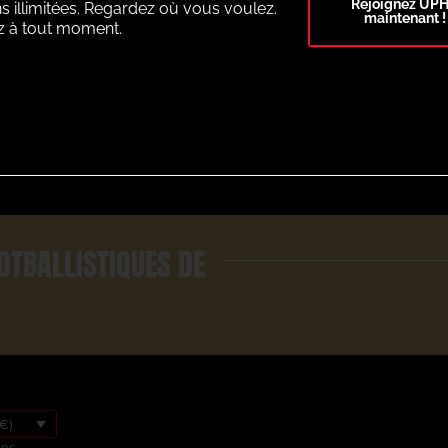
Rejoignez UP
s illimitées. Regardez où vous voulez.
maintenant !
z à tout moment.
Select Plan
OTBALLISTIQUES DE
€)
ons