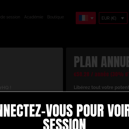
 de session
Académie
Boutique
EUR (€)
PLAN ANNU
€
58.28
/ année
(30% d’
Libérez tout votre poten
rHQ !
En vous inscrivant, vous 
cès à un univers de
NNECTEZ-VOUS POUR VOIR
ressources d’entraînement
 votre jeu de football.
Voici ce dont vous bénéfi
re :
SESSION
Créez et construise
d’animation