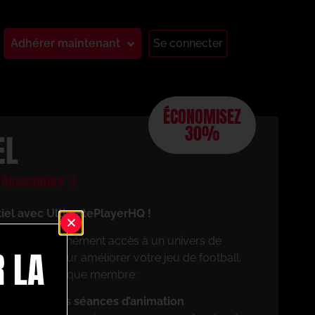
Adhérer maintenant
Se connecter
ÉCONOMISEZ
30%
EL
économies !)
tiel avec UltimatePlayerHQ !
aurez instantanément accès à un univers de
 LA
 conçues pour améliorer votre jeu de football.
cierez en tant que membre :
z vos propres séances d’animation