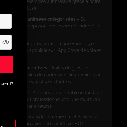
ncevez des exercices sur mesure grâce à notre
on facile à utiliser.
rs de séances animées catégorisées
– Du
ionnel, nous proposons des exercices adaptés à
on mobile
– Entraînez-vous où que vous soyez
ation mobile disponible sur l’App Store d’Apple et
ves pour les membres
– Faites de grosses
 offres spéciales de partenaires de premier plan
FootballCareers et bien d’autres.
ssword?
nnalités UPHQ
– Accédez à notre tableau tactique
rcices de niveau professionnel et à une multitude
pour vous aider à réussir.
on ! Inscrivez-vous dès aujourd’hui et passez au
ère de coaching avec UltimatePlayerHQ !