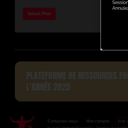
Session
Annule
Select Plan
PLATEFORME DE RESSOURCES FO
L'ANNÉE 2025
EUR (
Contactez-nous
Mon compte
© 2026 UltimatePlayerHQ
Termes et conditi