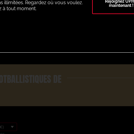
Rejoignez UP
s illimitées. Regardez où vous voulez.
maintenant !
z à tout moment.
Select Plan
OTBALLISTIQUES DE
€)
ons