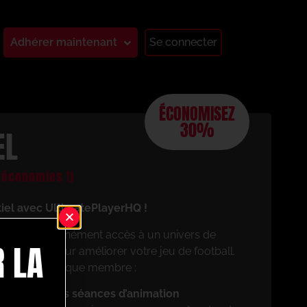
Adhérer maintenant
Se connecter
ÉCONOMISEZ
30%
EL
économies !)
tiel avec UltimatePlayerHQ !
aurez instantanément accès à un univers de
 LA
 conçues pour améliorer votre jeu de football.
cierez en tant que membre :
z vos propres séances d’animation