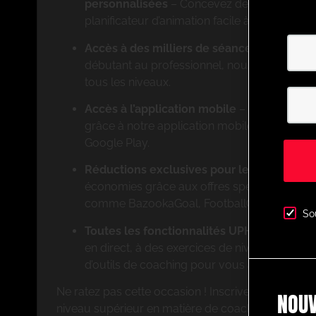
personnalisées
– Concevez des exercices s
planificateur d’animation facile à utiliser.
Accès à des milliers de séances animées 
débutant au professionnel, nous proposons 
tous les niveaux.
Accès à l’application mobile
– Entraînez-v
grâce à notre application mobile disponible s
Google Play.
Réductions exclusives pour les membres
–
économies grâce aux offres spéciales de par
comme BazookaGoal, FootballCareers et bien
So
Toutes les fonctionnalités UPHQ
– Accédez 
en direct, à des exercices de niveau profess
d’outils de coaching pour vous aider à réussi
Ne ratez pas cette occasion ! Inscrivez-vous dès 
NOUV
niveau supérieur en matière de coaching avec Ul