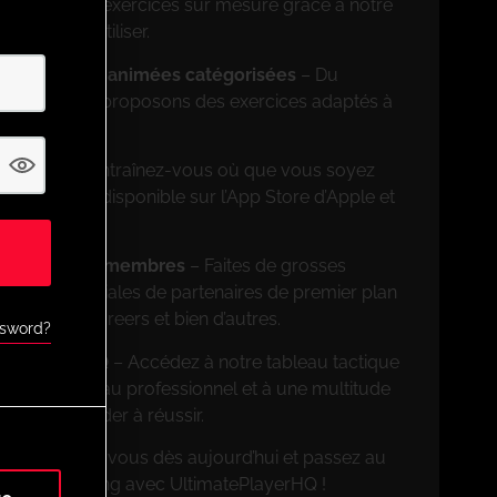
ncevez des exercices sur mesure grâce à notre
on facile à utiliser.
rs de séances animées catégorisées
– Du
ionnel, nous proposons des exercices adaptés à
on mobile
– Entraînez-vous où que vous soyez
ation mobile disponible sur l’App Store d’Apple et
ves pour les membres
– Faites de grosses
 offres spéciales de partenaires de premier plan
FootballCareers et bien d’autres.
ssword?
nnalités UPHQ
– Accédez à notre tableau tactique
rcices de niveau professionnel et à une multitude
pour vous aider à réussir.
on ! Inscrivez-vous dès aujourd’hui et passez au
ère de coaching avec UltimatePlayerHQ !