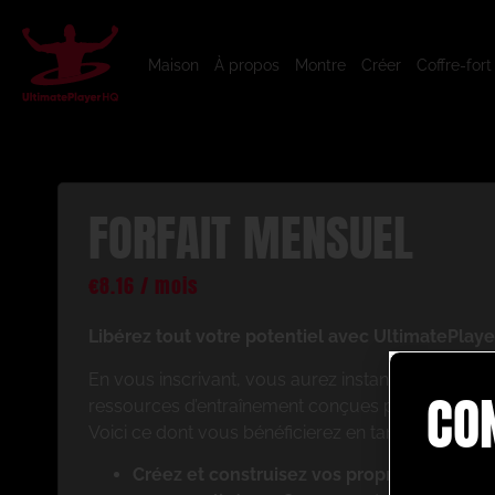
Maison
À propos
Montre
Créer
Coffre-fort
FORFAIT MENSUEL
€
8.16
/ mois
Libérez tout votre potentiel avec UltimatePlaye
En vous inscrivant, vous aurez instantanément ac
CO
ressources d’entraînement conçues pour améliorer
Voici ce dont vous bénéficierez en tant que memb
Créez et construisez vos propres séances 