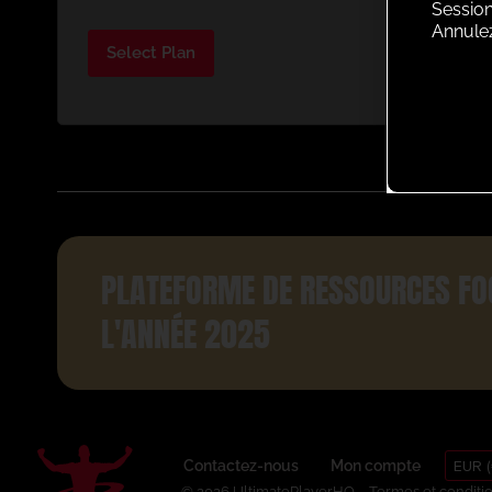
Session
Annule
Select Plan
PLATEFORME DE RESSOURCES FO
L'ANNÉE 2025
EUR (
Contactez-nous
Mon compte
© 2026 UltimatePlayerHQ
Termes et conditi