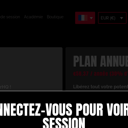
 de session
Académie
Boutique
EUR (€)
PLAN ANNU
€
58.37
/ année
(30% d’
Libérez tout votre poten
rHQ !
En vous inscrivant, vous 
cès à un univers de
NNECTEZ-VOUS POUR VOIR
ressources d’entraînement
 votre jeu de football.
Voici ce dont vous bénéfi
re :
SESSION
Créez et construise
d’animation