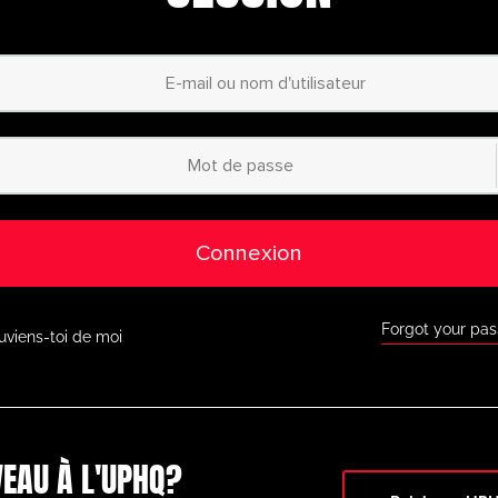
personnalisées
– Co
ur mesure grâce à notre
planificateur d’animati
Accès à des millie
catégorisées
– Du
débutant au profess
des exercices adaptés à
tous les niveaux.
Accès à l’applicati
ous où que vous soyez
grâce à notre applic
ur l’App Store d’Apple et
Google Play.
Connexion
Réductions exclusi
 Faites de grosses
économies grâce aux
tenaires de premier plan
comme BazookaGoal, 
 d’autres.
Forgot your pa
uviens-toi de moi
Toutes les fonctio
à notre tableau tactique
en direct, à des exe
ionnel et à une multitude
d’outils de coaching 
r.
Ne ratez pas cette occasi
aujourd’hui et passez au
EAU À L'UPHQ?
niveau supérieur en mati
timatePlayerHQ !