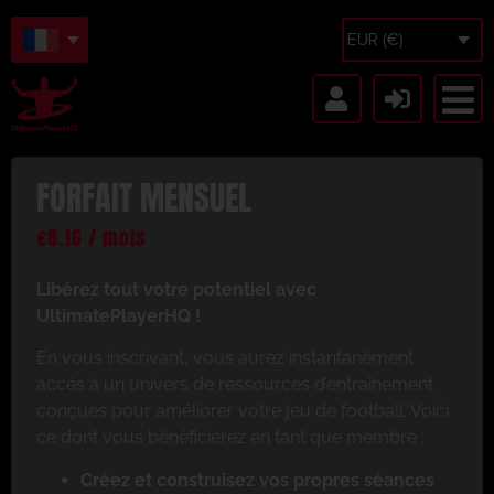
EUR (€)
FORFAIT MENSUEL
€
8.16
/ mois
Libérez tout votre potentiel avec
UltimatePlayerHQ !
En vous inscrivant, vous aurez instantanément
accès à un univers de ressources d’entraînement
conçues pour améliorer votre jeu de football. Voici
ce dont vous bénéficierez en tant que membre :
Créez et construisez vos propres séances