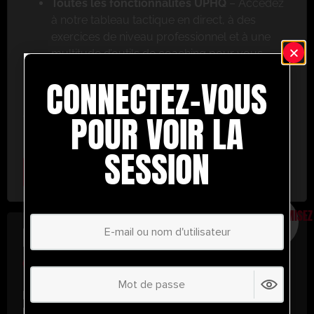
Toutes les fonctionnalités UPHQ
– Accédez
à notre tableau tactique en direct, à des
exercices de niveau professionnel et à une
multitude d’outils de coaching pour vous
aider à réussir.
CONNECTEZ-VOUS
Ne ratez pas cette occasion ! Inscrivez-vous dès
aujourd’hui et passez au niveau supérieur en
POUR VOIR LA
matière de coaching avec UltimatePlayerHQ !
SESSION
Select Plan
ÉCONOMISEZ
30%
PLAN ANNUEL
€
58.37
/ année
(30% d’économies !)
Libérez tout votre potentiel avec
UltimatePlayerHQ !