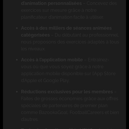
d’animation personnalisées
– Concevez des
exercices sur mesure grâce à notre
planificateur d’animation facile à utiliser.
Accès à des milliers de séances animées
catégorisées
– Du débutant au professionnel,
nous proposons des exercices adaptés à tous
les niveaux.
Accès à l’application mobile
– Entraînez-
vous où que vous soyez grâce à notre
application mobile disponible sur l’App Store
d’Apple et Google Play.
Réductions exclusives pour les membres
–
Faites de grosses économies grâce aux offres
spéciales de partenaires de premier plan
comme BazookaGoal, FootballCareers et bien
d’autres.