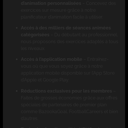
d’animation personnalisées
– Concevez des
exercices sur mesure grâce à notre
planificateur d’animation facile à utiliser.
Accès à des milliers de séances animées
catégorisées
– Du débutant au professionnel,
nous proposons des exercices adaptés à tous
les niveaux.
Accès à l’application mobile
– Entraînez-
vous où que vous soyez grâce à notre
application mobile disponible sur l’App Store
d’Apple et Google Play.
Réductions exclusives pour les membres
–
Faites de grosses économies grâce aux offres
spéciales de partenaires de premier plan
comme BazookaGoal, FootballCareers et bien
d’autres.