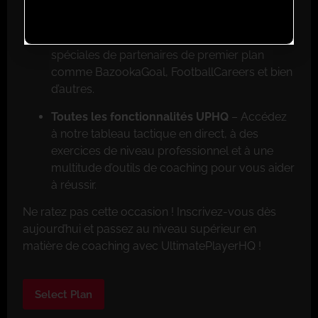
Réductions exclusives pour les membres
–
Faites de grosses économies grâce aux offres
spéciales de partenaires de premier plan
comme BazookaGoal, FootballCareers et bien
d’autres.
Toutes les fonctionnalités UPHQ
– Accédez
à notre tableau tactique en direct, à des
exercices de niveau professionnel et à une
multitude d’outils de coaching pour vous aider
à réussir.
Ne ratez pas cette occasion ! Inscrivez-vous dès
aujourd’hui et passez au niveau supérieur en
matière de coaching avec UltimatePlayerHQ !
Select Plan