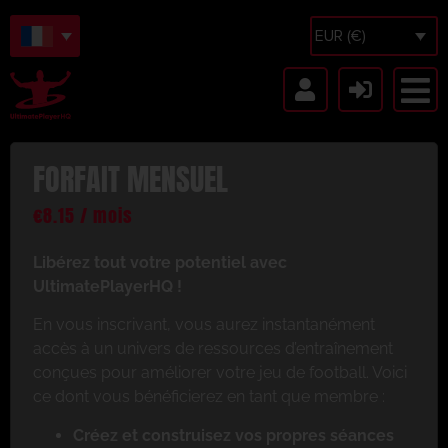
EUR (€)
FORFAIT MENSUEL
€
8.15
/ mois
Libérez tout votre potentiel avec
UltimatePlayerHQ !
En vous inscrivant, vous aurez instantanément
accès à un univers de ressources d’entraînement
conçues pour améliorer votre jeu de football. Voici
ce dont vous bénéficierez en tant que membre :
Créez et construisez vos propres séances