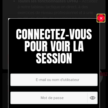
Toutes les fonctionnalités UPHQ
– Accédez
à notre tableau tactique en direct, à des
exercices de niveau professionnel et à une
multitude d’outils de coaching pour vous
aider à réussir.
CONNECTEZ-VOUS
Ne ratez pas cette occasion ! Inscrivez-vous dès
aujourd’hui et passez au niveau supérieur en
POUR VOIR LA
matière de coaching avec UltimatePlayerHQ !
SESSION
Select Plan
ÉCONOMISEZ
30%
PLAN ANNUEL
€
58.32
/ année
(30% d’économies !)
Libérez tout votre potentiel avec
UltimatePlayerHQ !