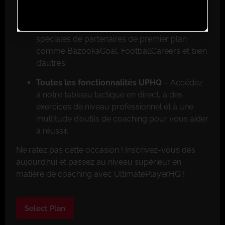
Réductions exclusives pour les membres
–
Faites de grosses économies grâce aux offres
spéciales de partenaires de premier plan
comme BazookaGoal, FootballCareers et bien
d’autres.
Toutes les fonctionnalités UPHQ
– Accédez
à notre tableau tactique en direct, à des
exercices de niveau professionnel et à une
multitude d’outils de coaching pour vous aider
à réussir.
Ne ratez pas cette occasion ! Inscrivez-vous dès
aujourd’hui et passez au niveau supérieur en
matière de coaching avec UltimatePlayerHQ !
Select Plan