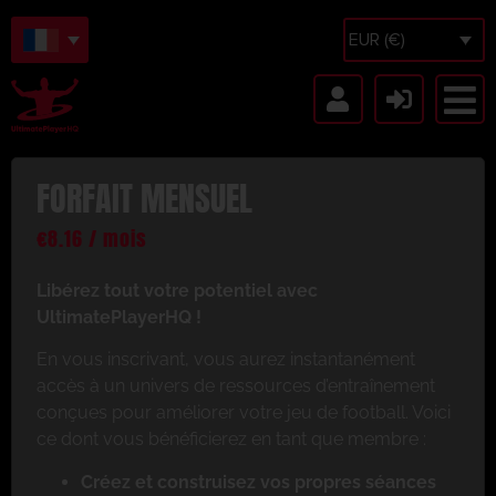
EUR (€)
FORFAIT MENSUEL
€
8.16
/ mois
Libérez tout votre potentiel avec
UltimatePlayerHQ !
En vous inscrivant, vous aurez instantanément
accès à un univers de ressources d’entraînement
conçues pour améliorer votre jeu de football. Voici
ce dont vous bénéficierez en tant que membre :
Créez et construisez vos propres séances