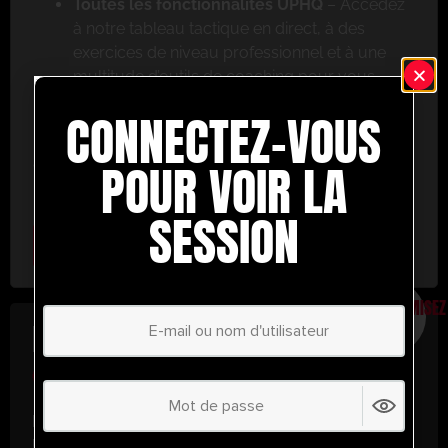
Toutes les fonctionnalités UPHQ
– Accédez
à notre tableau tactique en direct, à des
exercices de niveau professionnel et à une
multitude d’outils de coaching pour vous
aider à réussir.
CONNECTEZ-VOUS
Ne ratez pas cette occasion ! Inscrivez-vous dès
aujourd’hui et passez au niveau supérieur en
POUR VOIR LA
matière de coaching avec UltimatePlayerHQ !
SESSION
Select Plan
ÉCONOMISEZ
30%
PLAN ANNUEL
€
58.35
/ année
(30% d’économies !)
Libérez tout votre potentiel avec
UltimatePlayerHQ !