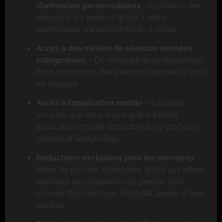
d’animation personnalisées
– Concevez des
exercices sur mesure grâce à notre
planificateur d’animation facile à utiliser.
Accès à des milliers de séances animées
catégorisées
– Du débutant au professionnel,
nous proposons des exercices adaptés à tous
les niveaux.
Accès à l’application mobile
– Entraînez-
vous où que vous soyez grâce à notre
application mobile disponible sur l’App Store
d’Apple et Google Play.
Réductions exclusives pour les membres
–
Faites de grosses économies grâce aux offres
spéciales de partenaires de premier plan
comme BazookaGoal, FootballCareers et bien
d’autres.