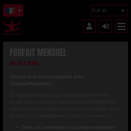
EUR (€)
FORFAIT MENSUEL
€
8.16
/ mois
Libérez tout votre potentiel avec
UltimatePlayerHQ !
En vous inscrivant, vous aurez instantanément
accès à un univers de ressources d’entraînement
conçues pour améliorer votre jeu de football. Voici
ce dont vous bénéficierez en tant que membre :
Créez et construisez vos propres séances