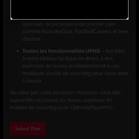
Réductions exclusives pour les membres
–
Faites de grosses économies grâce aux offres
spéciales de partenaires de premier plan
comme BazookaGoal, FootballCareers et bien
d’autres.
Toutes les fonctionnalités UPHQ
– Accédez
à notre tableau tactique en direct, à des
exercices de niveau professionnel et à une
multitude d’outils de coaching pour vous aider
à réussir.
Ne ratez pas cette occasion ! Inscrivez-vous dès
aujourd’hui et passez au niveau supérieur en
matière de coaching avec UltimatePlayerHQ !
Select Plan