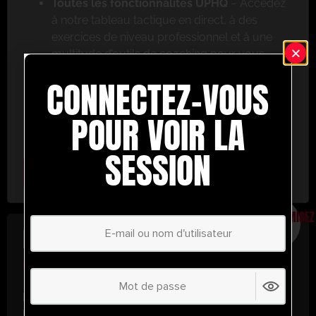
Toutes les fonctionnalités UPHQ
– Accédez
à notre tableau tactique en direct, à des
exercices de niveau professionnel et à une
multitude d’outils de coaching pour vous
aider à réussir.
CONNECTEZ-VOUS
Ne ratez pas cette occasion ! Inscrivez-vous dès
aujourd’hui et passez au niveau supérieur en
POUR VOIR LA
matière de coaching avec UltimatePlayerHQ !
SESSION
Select Plan
ÉCONOMISEZ
30%
PLAN ANNUEL
€
58.39
/ année
(30% d’économies !)
Libérez tout votre potentiel avec
UltimatePlayerHQ !