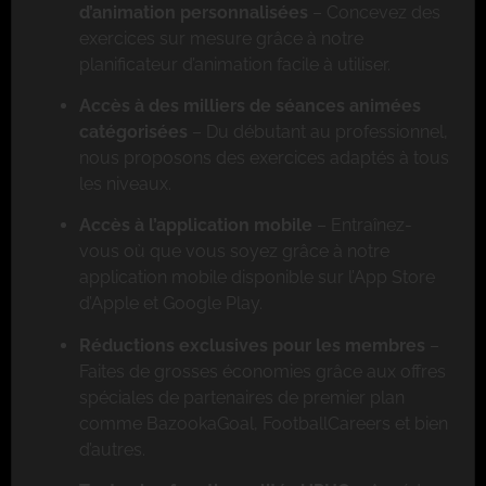
d’animation personnalisées
– Concevez des
exercices sur mesure grâce à notre
planificateur d’animation facile à utiliser.
Accès à des milliers de séances animées
catégorisées
– Du débutant au professionnel,
nous proposons des exercices adaptés à tous
les niveaux.
Accès à l’application mobile
– Entraînez-
vous où que vous soyez grâce à notre
application mobile disponible sur l’App Store
d’Apple et Google Play.
Réductions exclusives pour les membres
–
Faites de grosses économies grâce aux offres
spéciales de partenaires de premier plan
comme BazookaGoal, FootballCareers et bien
d’autres.