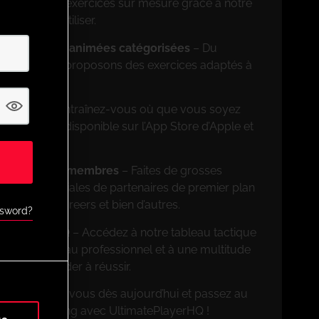
ncevez des exercices sur mesure grâce à notre
on facile à utiliser.
rs de séances animées catégorisées
– Du
ionnel, nous proposons des exercices adaptés à
on mobile
– Entraînez-vous où que vous soyez
ation mobile disponible sur l’App Store d’Apple et
ves pour les membres
– Faites de grosses
 offres spéciales de partenaires de premier plan
FootballCareers et bien d’autres.
ssword?
nnalités UPHQ
– Accédez à notre tableau tactique
rcices de niveau professionnel et à une multitude
pour vous aider à réussir.
on ! Inscrivez-vous dès aujourd’hui et passez au
ère de coaching avec UltimatePlayerHQ !