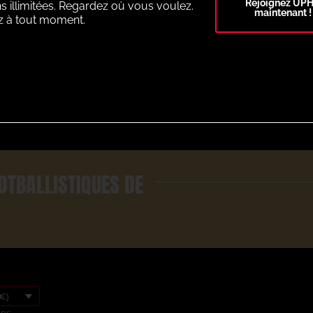
Rejoignez UP
s illimitées. Regardez où vous voulez.
maintenant !
z à tout moment.
Select Plan
OTBALLISTIQUES DE
€)
ons