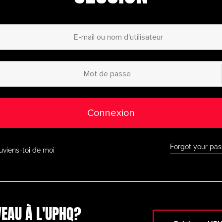
personnalisées
– Co
ur mesure grâce à notre
planificateur d’animati
Accès à des millie
catégorisées
– Du
débutant au profess
des exercices adaptés à
tous les niveaux.
Accès à l’applicati
ous où que vous soyez
grâce à notre applic
ur l’App Store d’Apple et
Google Play.
Connexion
Réductions exclusi
 Faites de grosses
économies grâce aux
tenaires de premier plan
comme BazookaGoal, 
 d’autres.
Forgot your pa
uviens-toi de moi
Toutes les fonctio
à notre tableau tactique
en direct, à des exe
ionnel et à une multitude
d’outils de coaching 
r.
Ne ratez pas cette occasi
aujourd’hui et passez au
EAU À L'UPHQ?
niveau supérieur en mati
timatePlayerHQ !