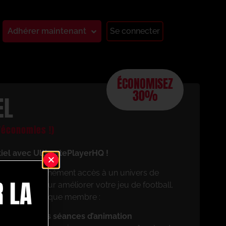
Adhérer maintenant
Se connecter
ÉCONOMISEZ
30%
EL
économies !)
tiel avec UltimatePlayerHQ !
aurez instantanément accès à un univers de
 LA
 conçues pour améliorer votre jeu de football.
cierez en tant que membre :
z vos propres séances d’animation