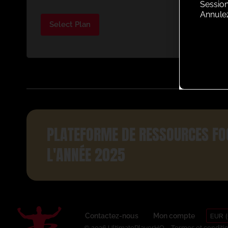
Session
Annule
Select Plan
PLATEFORME DE RESSOURCES FO
L'ANNÉE 2025
EUR (
Contactez-nous
Mon compte
© 2026 UltimatePlayerHQ
Termes et conditi