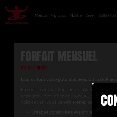
Maison
À propos
Montre
Créer
Coffre-fort
FORFAIT MENSUEL
€
8.15
/ mois
Libérez tout votre potentiel avec UltimatePlaye
En vous inscrivant, vous aurez instantanément ac
CO
ressources d’entraînement conçues pour améliorer
Voici ce dont vous bénéficierez en tant que memb
Créez et construisez vos propres séances 