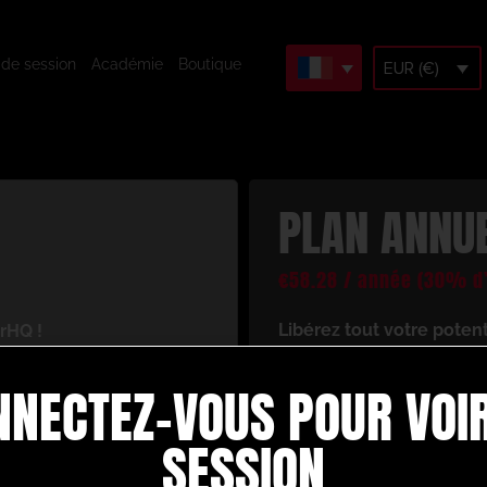
 de session
Académie
Boutique
EUR (€)
PLAN ANNU
€
58.28
/ année
(30% d’
Libérez tout votre poten
rHQ !
En vous inscrivant, vous 
cès à un univers de
NNECTEZ-VOUS POUR VOIR
ressources d’entraînement
 votre jeu de football.
Voici ce dont vous bénéfi
re :
SESSION
Créez et construise
d’animation