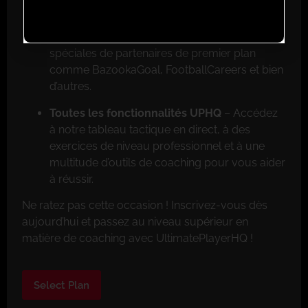
Réductions exclusives pour les membres
–
Faites de grosses économies grâce aux offres
spéciales de partenaires de premier plan
comme BazookaGoal, FootballCareers et bien
d’autres.
Toutes les fonctionnalités UPHQ
– Accédez
à notre tableau tactique en direct, à des
exercices de niveau professionnel et à une
multitude d’outils de coaching pour vous aider
à réussir.
Ne ratez pas cette occasion ! Inscrivez-vous dès
aujourd’hui et passez au niveau supérieur en
matière de coaching avec UltimatePlayerHQ !
Select Plan