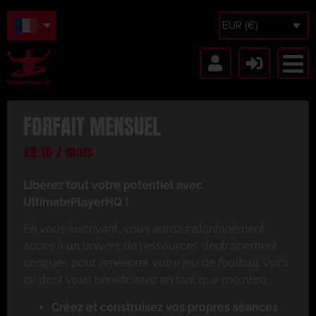
EUR (€)
FORFAIT MENSUEL
€
8.16
/ mois
Libérez tout votre potentiel avec
UltimatePlayerHQ !
En vous inscrivant, vous aurez instantanément
accès à un univers de ressources d’entraînement
conçues pour améliorer votre jeu de football. Voici
ce dont vous bénéficierez en tant que membre :
Créez et construisez vos propres séances