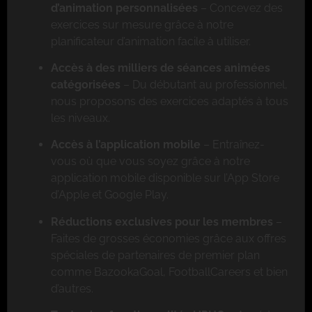
d’animation personnalisées
– Concevez des
exercices sur mesure grâce à notre
planificateur d’animation facile à utiliser.
Accès à des milliers de séances animées
catégorisées
– Du débutant au professionnel,
nous proposons des exercices adaptés à tous
les niveaux.
Accès à l’application mobile
– Entraînez-
vous où que vous soyez grâce à notre
application mobile disponible sur l’App Store
d’Apple et Google Play.
Réductions exclusives pour les membres
–
Faites de grosses économies grâce aux offres
spéciales de partenaires de premier plan
comme BazookaGoal, FootballCareers et bien
d’autres.