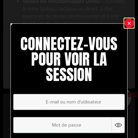
Toutes les fonctionnalités UPHQ
– Accédez
à notre tableau tactique en direct, à des
exercices de niveau professionnel et à une
multitude d’outils de coaching pour vous
aider à réussir.
CONNECTEZ-VOUS
Ne ratez pas cette occasion ! Inscrivez-vous dès
aujourd’hui et passez au niveau supérieur en
POUR VOIR LA
matière de coaching avec UltimatePlayerHQ !
SESSION
Select Plan
ÉCONOMISEZ
30%
PLAN ANNUEL
€
58.37
/ année
(30% d’économies !)
Libérez tout votre potentiel avec
UltimatePlayerHQ !