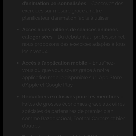
d’animation personnalisées
– Concevez des
exercices sur mesure grâce à notre
planificateur d’animation facile à utiliser.
Accès à des milliers de séances animées
catégorisées
– Du débutant au professionnel,
nous proposons des exercices adaptés à tous
les niveaux.
Accès à l’application mobile
– Entraînez-
vous où que vous soyez grâce à notre
application mobile disponible sur l’App Store
d’Apple et Google Play.
Réductions exclusives pour les membres
–
Faites de grosses économies grâce aux offres
spéciales de partenaires de premier plan
comme BazookaGoal, FootballCareers et bien
d’autres.