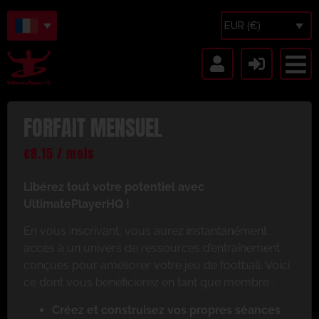
EUR (€)
FORFAIT MENSUEL
€
8.15
/ mois
Libérez tout votre potentiel avec
UltimatePlayerHQ !
En vous inscrivant, vous aurez instantanément
accès à un univers de ressources d’entraînement
conçues pour améliorer votre jeu de football. Voici
ce dont vous bénéficierez en tant que membre :
Créez et construisez vos propres séances