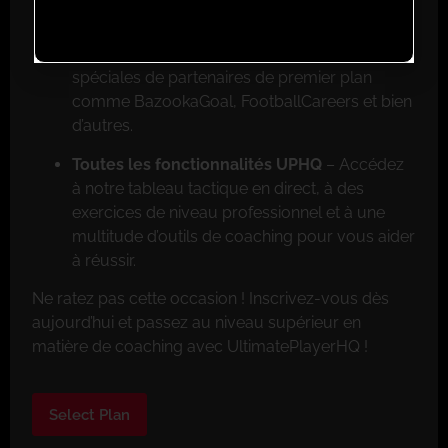
Réductions exclusives pour les membres
–
Faites de grosses économies grâce aux offres
spéciales de partenaires de premier plan
comme BazookaGoal, FootballCareers et bien
d’autres.
Toutes les fonctionnalités UPHQ
– Accédez
à notre tableau tactique en direct, à des
exercices de niveau professionnel et à une
multitude d’outils de coaching pour vous aider
à réussir.
Ne ratez pas cette occasion ! Inscrivez-vous dès
aujourd’hui et passez au niveau supérieur en
matière de coaching avec UltimatePlayerHQ !
Select Plan