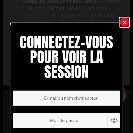
Toutes les fonctionnalités UPHQ
– Accédez
à notre tableau tactique en direct, à des
exercices de niveau professionnel et à une
multitude d’outils de coaching pour vous
aider à réussir.
CONNECTEZ-VOUS
Ne ratez pas cette occasion ! Inscrivez-vous dès
aujourd’hui et passez au niveau supérieur en
POUR VOIR LA
matière de coaching avec UltimatePlayerHQ !
SESSION
Select Plan
ÉCONOMISEZ
30%
PLAN ANNUEL
€
58.28
/ année
(30% d’économies !)
Libérez tout votre potentiel avec
UltimatePlayerHQ !