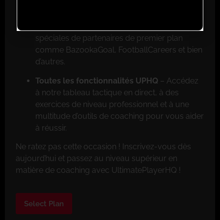
Réductions exclusives pour les membres
–
Faites de grosses économies grâce aux offres
spéciales de partenaires de premier plan
comme BazookaGoal, FootballCareers et bien
d’autres.
Toutes les fonctionnalités UPHQ
– Accédez
à notre tableau tactique en direct, à des
exercices de niveau professionnel et à une
multitude d’outils de coaching pour vous aider
à réussir.
Ne ratez pas cette occasion ! Inscrivez-vous dès
aujourd’hui et passez au niveau supérieur en
matière de coaching avec UltimatePlayerHQ !
Select Plan