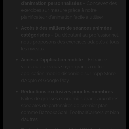
d’animation personnalisées
– Concevez des
exercices sur mesure grâce à notre
planificateur d’animation facile à utiliser.
Accès à des milliers de séances animées
catégorisées
– Du débutant au professionnel,
nous proposons des exercices adaptés à tous
les niveaux.
Accès à l’application mobile
– Entraînez-
vous où que vous soyez grâce à notre
application mobile disponible sur l’App Store
d’Apple et Google Play.
Réductions exclusives pour les membres
–
Faites de grosses économies grâce aux offres
spéciales de partenaires de premier plan
comme BazookaGoal, FootballCareers et bien
d’autres.