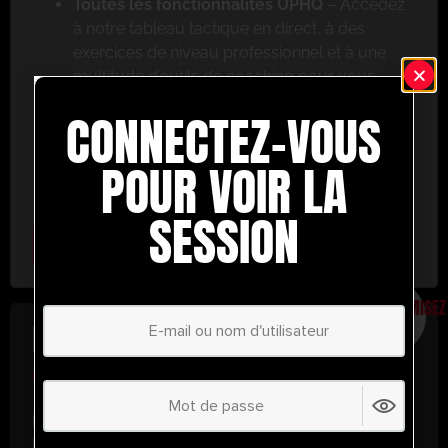
Toutes les fonctionnalités UPHQ
– Accédez
à notre tableau tactique en direct, à des
exercices de niveau professionnel et à une
multitude d’outils de coaching pour vous
aider à réussir.
CONNECTEZ-VOUS
Ne ratez pas cette occasion ! Inscrivez-vous dès
aujourd’hui et passez au niveau supérieur en
POUR VOIR LA
matière de coaching avec UltimatePlayerHQ !
SESSION
Select Plan
ÉCONOMISEZ
30%
PLAN ANNUEL
€
58.35
/ année
(30% d’économies !)
Libérez tout votre potentiel avec
UltimatePlayerHQ !