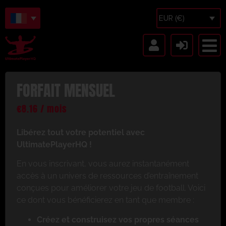
EUR (€)
FORFAIT MENSUEL
€
8.16
/ mois
Libérez tout votre potentiel avec
UltimatePlayerHQ !
En vous inscrivant, vous aurez instantanément
accès à un univers de ressources d’entraînement
conçues pour améliorer votre jeu de football. Voici
ce dont vous bénéficierez en tant que membre :
Créez et construisez vos propres séances