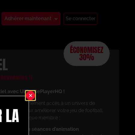
Adhérer maintenant
Se connecter
ÉCONOMISEZ
30%
EL
économies !)
tiel avec UltimatePlayerHQ !
aurez instantanément accès à un univers de
 LA
 conçues pour améliorer votre jeu de football.
cierez en tant que membre :
z vos propres séances d’animation