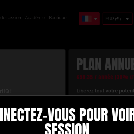
 de session
Académie
Boutique
EUR (€)
PLAN ANNU
€
58.35
/ année
(30% d’
Libérez tout votre poten
rHQ !
En vous inscrivant, vous 
cès à un univers de
NNECTEZ-VOUS POUR VOIR
ressources d’entraînement
 votre jeu de football.
Voici ce dont vous bénéfi
re :
SESSION
Créez et construise
d’animation