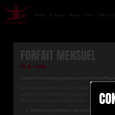
Maison
À propos
Montre
Créer
Coffre-fort
FORFAIT MENSUEL
€
8.16
/ mois
Libérez tout votre potentiel avec UltimatePlaye
En vous inscrivant, vous aurez instantanément ac
CO
ressources d’entraînement conçues pour améliorer
Voici ce dont vous bénéficierez en tant que memb
Créez et construisez vos propres séances 