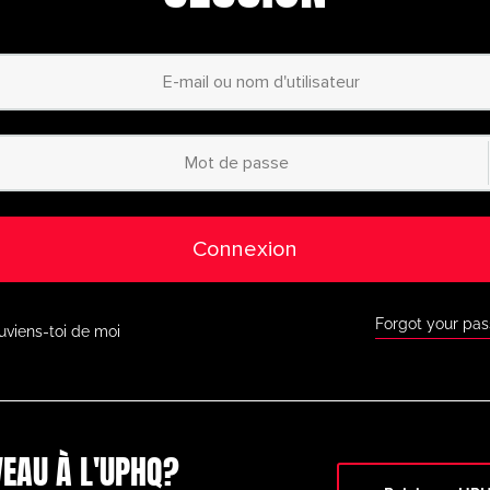
personnalisées
– Co
ur mesure grâce à notre
planificateur d’animati
Accès à des millie
catégorisées
– Du
débutant au profess
des exercices adaptés à
tous les niveaux.
Accès à l’applicati
ous où que vous soyez
grâce à notre applic
ur l’App Store d’Apple et
Google Play.
Connexion
Réductions exclusi
 Faites de grosses
économies grâce aux
tenaires de premier plan
comme BazookaGoal, 
 d’autres.
Forgot your pa
uviens-toi de moi
Toutes les fonctio
à notre tableau tactique
en direct, à des exe
ionnel et à une multitude
d’outils de coaching 
r.
Ne ratez pas cette occasi
aujourd’hui et passez au
EAU À L'UPHQ?
niveau supérieur en mati
timatePlayerHQ !