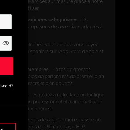
ncevez des exercices sur mesure grâce à notre
on facile à utiliser.
rs de séances animées catégorisées
– Du
ionnel, nous proposons des exercices adaptés à
on mobile
– Entraînez-vous où que vous soyez
ation mobile disponible sur l’App Store d’Apple et
ves pour les membres
– Faites de grosses
 offres spéciales de partenaires de premier plan
FootballCareers et bien d’autres.
ssword?
nnalités UPHQ
– Accédez à notre tableau tactique
rcices de niveau professionnel et à une multitude
pour vous aider à réussir.
on ! Inscrivez-vous dès aujourd’hui et passez au
ère de coaching avec UltimatePlayerHQ !