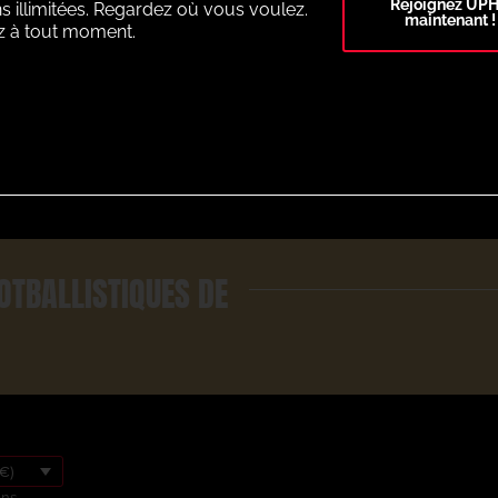
Rejoignez UP
s illimitées. Regardez où vous voulez.
maintenant !
z à tout moment.
Select Plan
OTBALLISTIQUES DE
€)
ons