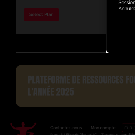
Session
Annule
Select Plan
PLATEFORME DE RESSOURCES FO
L'ANNÉE 2025
EUR (
Contactez-nous
Mon compte
© 2026 UltimatePlayerHQ
Termes et conditi