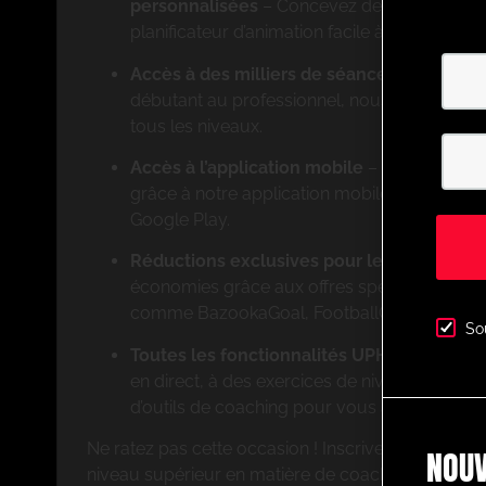
personnalisées
– Concevez des exercices s
planificateur d’animation facile à utiliser.
Accès à des milliers de séances animées 
débutant au professionnel, nous proposons 
tous les niveaux.
Accès à l’application mobile
– Entraînez-v
grâce à notre application mobile disponible s
Google Play.
Réductions exclusives pour les membres
–
économies grâce aux offres spéciales de par
comme BazookaGoal, FootballCareers et bien
So
Toutes les fonctionnalités UPHQ
– Accédez 
en direct, à des exercices de niveau profess
d’outils de coaching pour vous aider à réussi
Ne ratez pas cette occasion ! Inscrivez-vous dès 
NOUV
niveau supérieur en matière de coaching avec Ul