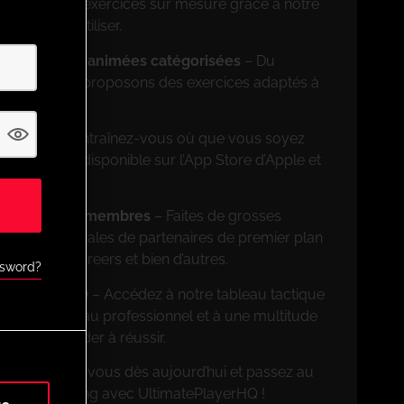
ncevez des exercices sur mesure grâce à notre
on facile à utiliser.
rs de séances animées catégorisées
– Du
ionnel, nous proposons des exercices adaptés à
on mobile
– Entraînez-vous où que vous soyez
ation mobile disponible sur l’App Store d’Apple et
ves pour les membres
– Faites de grosses
 offres spéciales de partenaires de premier plan
FootballCareers et bien d’autres.
ssword?
nnalités UPHQ
– Accédez à notre tableau tactique
rcices de niveau professionnel et à une multitude
pour vous aider à réussir.
on ! Inscrivez-vous dès aujourd’hui et passez au
ère de coaching avec UltimatePlayerHQ !