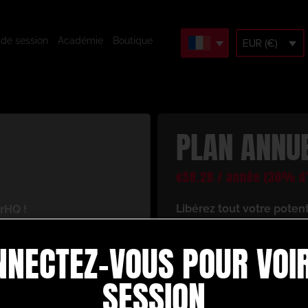
 de session
Académie
Boutique
EUR (€)
PLAN ANNU
€
58.28
/ année
(30% d’
Libérez tout votre poten
rHQ !
En vous inscrivant, vous 
cès à un univers de
NNECTEZ-VOUS POUR VOIR
ressources d’entraînement
 votre jeu de football.
Voici ce dont vous bénéfi
re :
SESSION
Créez et construise
d’animation