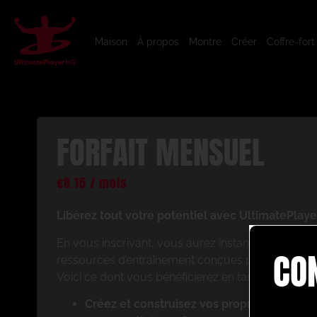
Maison
À propos
Montre
Créer
Coffre-fort
FORFAIT MENSUEL
€
8.15
/ mois
Libérez tout votre potentiel avec UltimatePlaye
En vous inscrivant, vous aurez instantanément ac
CO
ressources d’entraînement conçues pour améliorer
Voici ce dont vous bénéficierez en tant que memb
Créez et construisez vos propres séances 