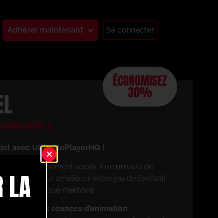
Adhérer maintenant
Se connecter
ÉCONOMISEZ
30%
EL
économies !)
tiel avec UltimatePlayerHQ !
aurez instantanément accès à un univers de
 LA
 conçues pour améliorer votre jeu de football.
cierez en tant que membre :
z vos propres séances d’animation