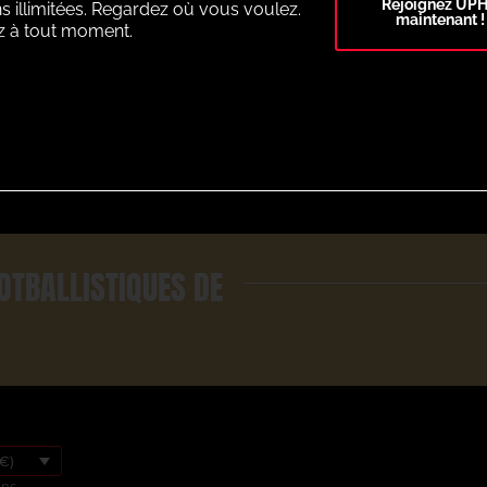
Rejoignez UP
s illimitées. Regardez où vous voulez.
maintenant !
z à tout moment.
Select Plan
OTBALLISTIQUES DE
€)
ons