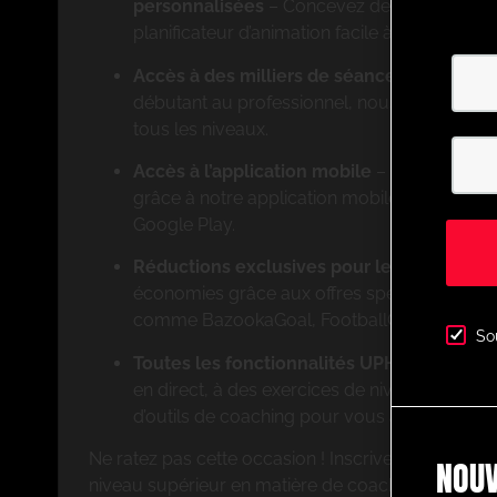
personnalisées
– Concevez des exercices s
planificateur d’animation facile à utiliser.
Accès à des milliers de séances animées 
débutant au professionnel, nous proposons 
tous les niveaux.
Accès à l’application mobile
– Entraînez-v
grâce à notre application mobile disponible s
Google Play.
Réductions exclusives pour les membres
–
économies grâce aux offres spéciales de par
comme BazookaGoal, FootballCareers et bien
So
Toutes les fonctionnalités UPHQ
– Accédez 
en direct, à des exercices de niveau profess
d’outils de coaching pour vous aider à réussi
Ne ratez pas cette occasion ! Inscrivez-vous dès 
NOUV
niveau supérieur en matière de coaching avec Ul