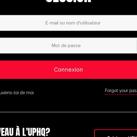
personnalisées
– Co
ur mesure grâce à notre
planificateur d’animati
Accès à des millie
catégorisées
– Du
débutant au profess
des exercices adaptés à
tous les niveaux.
Accès à l’applicati
ous où que vous soyez
grâce à notre applic
ur l’App Store d’Apple et
Google Play.
Connexion
Réductions exclusi
 Faites de grosses
économies grâce aux
tenaires de premier plan
comme BazookaGoal, 
 d’autres.
Forgot your pa
uviens-toi de moi
Toutes les fonctio
à notre tableau tactique
en direct, à des exe
ionnel et à une multitude
d’outils de coaching 
r.
Ne ratez pas cette occasi
aujourd’hui et passez au
EAU À L'UPHQ?
niveau supérieur en mati
timatePlayerHQ !