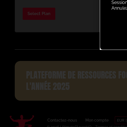
Session
Annule
Select Plan
PLATEFORME DE RESSOURCES FO
L'ANNÉE 2025
EUR (
Contactez-nous
Mon compte
© 2026 UltimatePlayerHQ
Termes et conditi