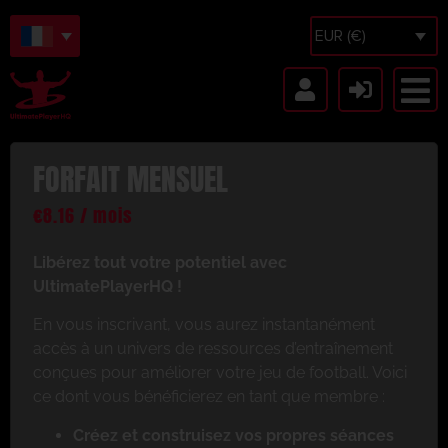
EUR (€)
FORFAIT MENSUEL
€
8.16
/ mois
Libérez tout votre potentiel avec
UltimatePlayerHQ !
En vous inscrivant, vous aurez instantanément
accès à un univers de ressources d’entraînement
conçues pour améliorer votre jeu de football. Voici
ce dont vous bénéficierez en tant que membre :
Créez et construisez vos propres séances