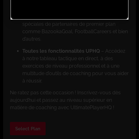
Réductions exclusives pour les membres
–
Faites de grosses économies grâce aux offres
spéciales de partenaires de premier plan
comme BazookaGoal, FootballCareers et bien
d’autres.
Toutes les fonctionnalités UPHQ
– Accédez
à notre tableau tactique en direct, à des
exercices de niveau professionnel et à une
multitude d’outils de coaching pour vous aider
à réussir.
Ne ratez pas cette occasion ! Inscrivez-vous dès
aujourd’hui et passez au niveau supérieur en
matière de coaching avec UltimatePlayerHQ !
Select Plan