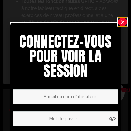
Toutes les fonctionnalités UPHQ
– Accédez
à notre tableau tactique en direct, à des
exercices de niveau professionnel et à une
multitude d’outils de coaching pour vous
aider à réussir.
CONNECTEZ-VOUS
Ne ratez pas cette occasion ! Inscrivez-vous dès
aujourd’hui et passez au niveau supérieur en
POUR VOIR LA
matière de coaching avec UltimatePlayerHQ !
SESSION
Select Plan
ÉCONOMISEZ
30%
PLAN ANNUEL
€
58.39
/ année
(30% d’économies !)
Libérez tout votre potentiel avec
UltimatePlayerHQ !