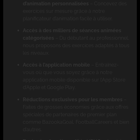
d’animation personnalisées
– Concevez des
exercices sur mesure grâce à notre
planificateur d’animation facile à utiliser.
Accès à des milliers de séances animées
catégorisées
– Du débutant au professionnel,
nous proposons des exercices adaptés à tous
les niveaux.
Accès à l’application mobile
– Entraînez-
vous où que vous soyez grâce à notre
application mobile disponible sur l’App Store
d’Apple et Google Play.
Réductions exclusives pour les membres
–
Faites de grosses économies grâce aux offres
spéciales de partenaires de premier plan
comme BazookaGoal, FootballCareers et bien
d’autres.