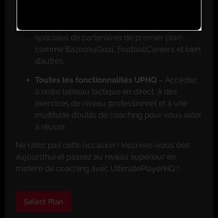
Réductions exclusives pour les membres
–
Faites de grosses économies grâce aux offres
spéciales de partenaires de premier plan
comme BazookaGoal, FootballCareers et bien
d’autres.
Toutes les fonctionnalités UPHQ
– Accédez
à notre tableau tactique en direct, à des
exercices de niveau professionnel et à une
multitude d’outils de coaching pour vous aider
à réussir.
Ne ratez pas cette occasion ! Inscrivez-vous dès
aujourd’hui et passez au niveau supérieur en
matière de coaching avec UltimatePlayerHQ !
Select Plan