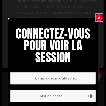
Toutes les fonctionnalités UPHQ
– Accédez
à notre tableau tactique en direct, à des
exercices de niveau professionnel et à une
multitude d’outils de coaching pour vous
aider à réussir.
CONNECTEZ-VOUS
Ne ratez pas cette occasion ! Inscrivez-vous dès
aujourd’hui et passez au niveau supérieur en
POUR VOIR LA
matière de coaching avec UltimatePlayerHQ !
SESSION
Select Plan
ÉCONOMISEZ
30%
PLAN ANNUEL
€
58.35
/ année
(30% d’économies !)
Libérez tout votre potentiel avec
UltimatePlayerHQ !