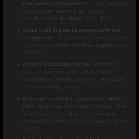
d’animation personnalisées
– Concevez des
exercices sur mesure grâce à notre
planificateur d’animation facile à utiliser.
Accès à des milliers de séances animées
catégorisées
– Du débutant au professionnel,
nous proposons des exercices adaptés à tous
les niveaux.
Accès à l’application mobile
– Entraînez-
vous où que vous soyez grâce à notre
application mobile disponible sur l’App Store
d’Apple et Google Play.
Réductions exclusives pour les membres
–
Faites de grosses économies grâce aux offres
spéciales de partenaires de premier plan
comme BazookaGoal, FootballCareers et bien
d’autres.