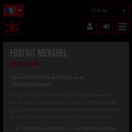
EUR (€)
FORFAIT MENSUEL
€
8.16
/ mois
Libérez tout votre potentiel avec
UltimatePlayerHQ !
En vous inscrivant, vous aurez instantanément
accès à un univers de ressources d’entraînement
conçues pour améliorer votre jeu de football. Voici
ce dont vous bénéficierez en tant que membre :
Créez et construisez vos propres séances