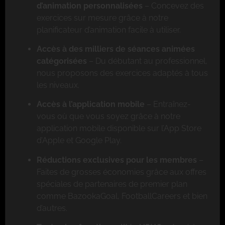
d’animation personnalisées
– Concevez des
exercices sur mesure grâce à notre
planificateur d’animation facile à utiliser.
Accès à des milliers de séances animées
catégorisées
– Du débutant au professionnel,
nous proposons des exercices adaptés à tous
les niveaux.
Accès à l’application mobile
– Entraînez-
vous où que vous soyez grâce à notre
application mobile disponible sur l’App Store
d’Apple et Google Play.
Réductions exclusives pour les membres
–
Faites de grosses économies grâce aux offres
spéciales de partenaires de premier plan
comme BazookaGoal, FootballCareers et bien
d’autres.