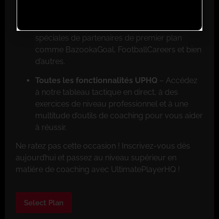
Réductions exclusives pour les membres
–
Faites de grosses économies grâce aux offres
spéciales de partenaires de premier plan
comme BazookaGoal, FootballCareers et bien
d’autres.
Toutes les fonctionnalités UPHQ
– Accédez
à notre tableau tactique en direct, à des
exercices de niveau professionnel et à une
multitude d’outils de coaching pour vous aider
à réussir.
Ne ratez pas cette occasion ! Inscrivez-vous dès
aujourd’hui et passez au niveau supérieur en
matière de coaching avec UltimatePlayerHQ !
Select Plan