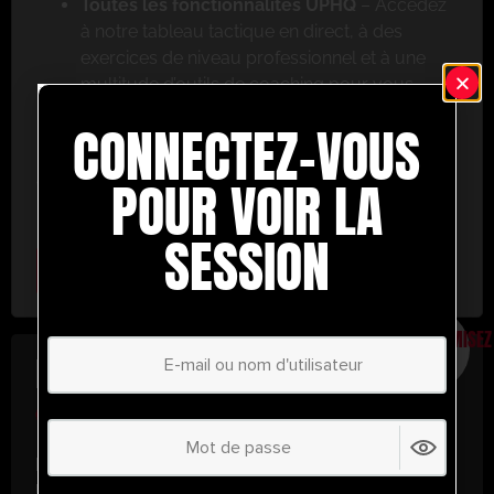
Toutes les fonctionnalités UPHQ
– Accédez
à notre tableau tactique en direct, à des
exercices de niveau professionnel et à une
multitude d’outils de coaching pour vous
aider à réussir.
CONNECTEZ-VOUS
Ne ratez pas cette occasion ! Inscrivez-vous dès
aujourd’hui et passez au niveau supérieur en
POUR VOIR LA
matière de coaching avec UltimatePlayerHQ !
SESSION
Select Plan
ÉCONOMISEZ
30%
PLAN ANNUEL
€
58.35
/ année
(30% d’économies !)
Libérez tout votre potentiel avec
UltimatePlayerHQ !