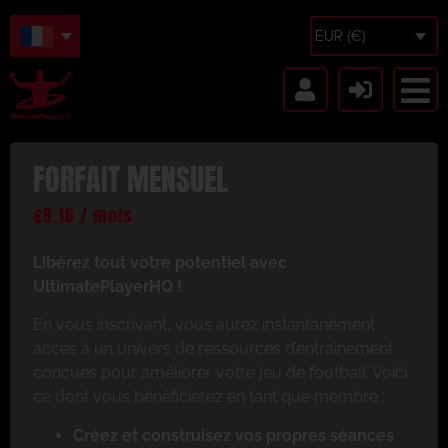
EUR (€)
FORFAIT MENSUEL
€
8.16
/ mois
Libérez tout votre potentiel avec
UltimatePlayerHQ !
En vous inscrivant, vous aurez instantanément
accès à un univers de ressources d’entraînement
conçues pour améliorer votre jeu de football. Voici
ce dont vous bénéficierez en tant que membre :
Créez et construisez vos propres séances