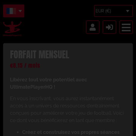
EUR (€)
FORFAIT MENSUEL
€
8.15
/ mois
Libérez tout votre potentiel avec
UltimatePlayerHQ !
En vous inscrivant, vous aurez instantanément
accès à un univers de ressources d’entraînement
conçues pour améliorer votre jeu de football. Voici
ce dont vous bénéficierez en tant que membre :
Créez et construisez vos propres séances