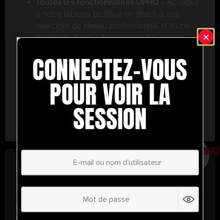
Toutes les fonctionnalités UPHQ
– Accédez
à notre tableau tactique en direct, à des
exercices de niveau professionnel et à une
multitude d’outils de coaching pour vous
aider à réussir.
CONNECTEZ-VOUS
Ne ratez pas cette occasion ! Inscrivez-vous dès
aujourd’hui et passez au niveau supérieur en
POUR VOIR LA
matière de coaching avec UltimatePlayerHQ !
SESSION
Select Plan
ÉCONOMISEZ
30%
PLAN ANNUEL
€
58.28
/ année
(30% d’économies !)
Libérez tout votre potentiel avec
UltimatePlayerHQ !