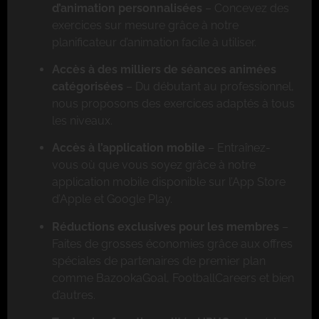
d’animation personnalisées
– Concevez des
exercices sur mesure grâce à notre
planificateur d’animation facile à utiliser.
Accès à des milliers de séances animées
catégorisées
– Du débutant au professionnel,
nous proposons des exercices adaptés à tous
les niveaux.
Accès à l’application mobile
– Entraînez-
vous où que vous soyez grâce à notre
application mobile disponible sur l’App Store
d’Apple et Google Play.
Réductions exclusives pour les membres
–
Faites de grosses économies grâce aux offres
spéciales de partenaires de premier plan
comme BazookaGoal, FootballCareers et bien
d’autres.