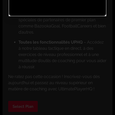
Réductions exclusives pour les membres
–
Faites de grosses économies grâce aux offres
spéciales de partenaires de premier plan
comme BazookaGoal, FootballCareers et bien
d’autres.
Toutes les fonctionnalités UPHQ
– Accédez
à notre tableau tactique en direct, à des
exercices de niveau professionnel et à une
multitude d’outils de coaching pour vous aider
à réussir.
Ne ratez pas cette occasion ! Inscrivez-vous dès
aujourd’hui et passez au niveau supérieur en
matière de coaching avec UltimatePlayerHQ !
Select Plan