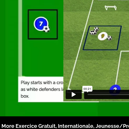
More
Exercice Gratuit
,
Internationale
,
Jeunesse/Pr