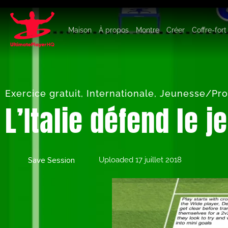
Maison
À propos
Montre
Créer
Coffre-fort
Exercice gratuit
,
Internationale
,
Jeunesse/Pro
L’Italie défend le j
Save Session
Uploaded
17 juillet 2018