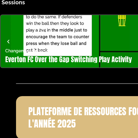
Sessions
Changement de lecture
,
Exercice gratuit
Everton FC Over the Gap Switching Play Activity
PLATEFORME DE RESSOURCES FO
L'ANNÉE 2025