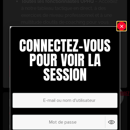
Toutes les fonctionnalités UPHQ
– Accédez
à notre tableau tactique en direct, à des
exercices de niveau professionnel et à une
multitude d’outils de coaching pour vous
aider à réussir.
CONNECTEZ-VOUS
Ne ratez pas cette occasion ! Inscrivez-vous dès
aujourd’hui et passez au niveau supérieur en
POUR VOIR LA
matière de coaching avec UltimatePlayerHQ !
SESSION
Select Plan
ÉCONOMISEZ
30%
PLAN ANNUEL
€
58.39
/ année
(30% d’économies !)
Libérez tout votre potentiel avec