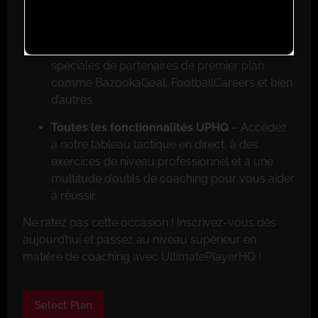
Google Play.
Réductions exclusives pour les membres
–
Faites de grosses économies grâce aux offres
spéciales de partenaires de premier plan
comme BazookaGoal, FootballCareers et bien
d’autres.
Toutes les fonctionnalités UPHQ
– Accédez
à notre tableau tactique en direct, à des
exercices de niveau professionnel et à une
multitude d’outils de coaching pour vous aider
à réussir.
Ne ratez pas cette occasion ! Inscrivez-vous dès
aujourd’hui et passez au niveau supérieur en
matière de coaching avec UltimatePlayerHQ !
Select Plan