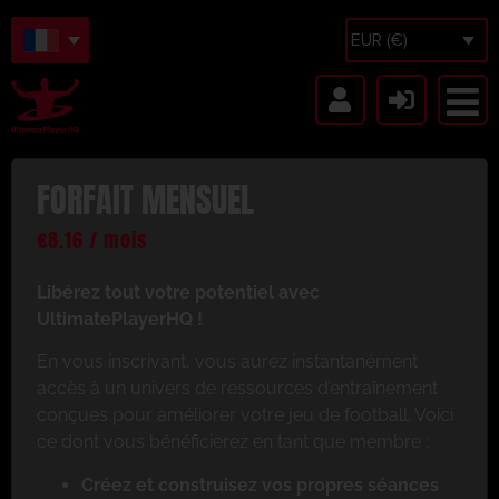
EUR (€)
FORFAIT MENSUEL
€
8.16
/ mois
Libérez tout votre potentiel avec
UltimatePlayerHQ !
En vous inscrivant, vous aurez instantanément
accès à un univers de ressources d’entraînement
conçues pour améliorer votre jeu de football. Voici
ce dont vous bénéficierez en tant que membre :
Créez et construisez vos propres séances