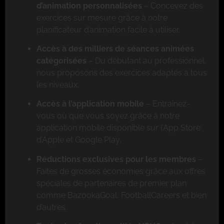
d’animation personnalisées
– Concevez des
exercices sur mesure grâce à notre
planificateur d’animation facile à utiliser.
Accès à des milliers de séances animées
catégorisées
– Du débutant au professionnel,
nous proposons des exercices adaptés à tous
les niveaux.
Accès à l’application mobile
– Entraînez-
vous où que vous soyez grâce à notre
application mobile disponible sur l’App Store
d’Apple et Google Play.
Réductions exclusives pour les membres
–
Faites de grosses économies grâce aux offres
spéciales de partenaires de premier plan
comme BazookaGoal, FootballCareers et bien
d’autres.