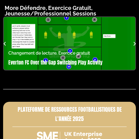
More
Défendre
,
Exercice Gratuit
,
Jeunesse/Professionnel
Sessions
Changement de lecture
,
Exercice gratuit
Everton FC Over the Gap Switching Play Activity
PLATEFORME DE RESSOURCES FOOTBALLISTIQUES DE
L'ANNÉE 2025