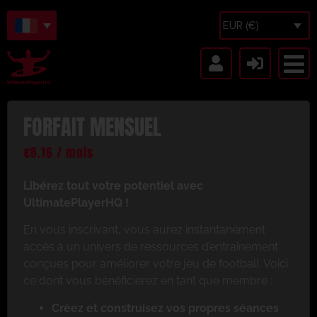
EUR (€)
FORFAIT MENSUEL
€
8.16
/ mois
Libérez tout votre potentiel avec
UltimatePlayerHQ !
En vous inscrivant, vous aurez instantanément
accès à un univers de ressources d’entraînement
conçues pour améliorer votre jeu de football. Voici
ce dont vous bénéficierez en tant que membre :
Créez et construisez vos propres séances