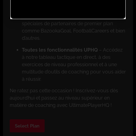
Réductions exclusives pour les membres
–
Faites de grosses économies grâce aux offres
spéciales de partenaires de premier plan
comme BazookaGoal, FootballCareers et bien
d’autres.
Toutes les fonctionnalités UPHQ
– Accédez
à notre tableau tactique en direct, à des
exercices de niveau professionnel et à une
multitude d’outils de coaching pour vous aider
à réussir.
Ne ratez pas cette occasion ! Inscrivez-vous dès
aujourd’hui et passez au niveau supérieur en
matière de coaching avec UltimatePlayerHQ !
Select Plan