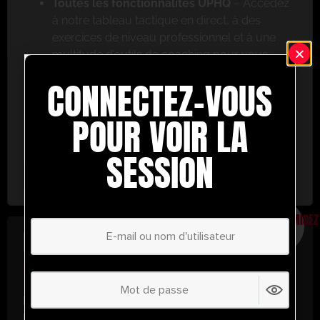
Toutes les fonctionnalités UPHQ
– Accédez
à notre tableau tactique en direct, à des
exercices de niveau professionnel et à une
multitude d’outils de coaching pour vous
aider à réussir.
CONNECTEZ-VOUS
Ne ratez pas cette occasion ! Inscrivez-vous dès
aujourd’hui et passez au niveau supérieur en
POUR VOIR LA
matière de coaching avec UltimatePlayerHQ !
SESSION
Select Plan
ÉCONOMISEZ
30%
PLAN ANNUEL
€
58.37
/ année
(30% d’économies !)
Libérez tout votre potentiel avec
UltimatePlayerHQ !