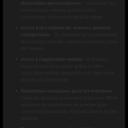
d’animation personnalisées
– Concevez des
exercices sur mesure grâce à notre
planificateur d’animation facile à utiliser.
Accès à des milliers de séances animées
catégorisées
– Du débutant au professionnel,
nous proposons des exercices adaptés à tous
les niveaux.
Accès à l’application mobile
– Entraînez-
vous où que vous soyez grâce à notre
application mobile disponible sur l’App Store
d’Apple et Google Play.
Réductions exclusives pour les membres
–
Faites de grosses économies grâce aux offres
spéciales de partenaires de premier plan
comme BazookaGoal, FootballCareers et bien
d’autres.