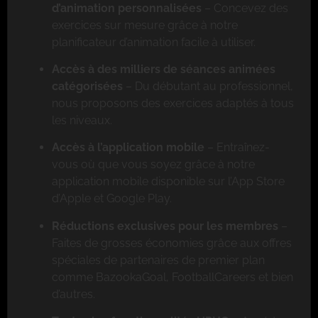
d’animation personnalisées
– Concevez des
exercices sur mesure grâce à notre
planificateur d’animation facile à utiliser.
Accès à des milliers de séances animées
catégorisées
– Du débutant au professionnel,
nous proposons des exercices adaptés à tous
les niveaux.
Accès à l’application mobile
– Entraînez-
vous où que vous soyez grâce à notre
application mobile disponible sur l’App Store
d’Apple et Google Play.
Réductions exclusives pour les membres
–
Faites de grosses économies grâce aux offres
spéciales de partenaires de premier plan
comme BazookaGoal, FootballCareers et bien
d’autres.