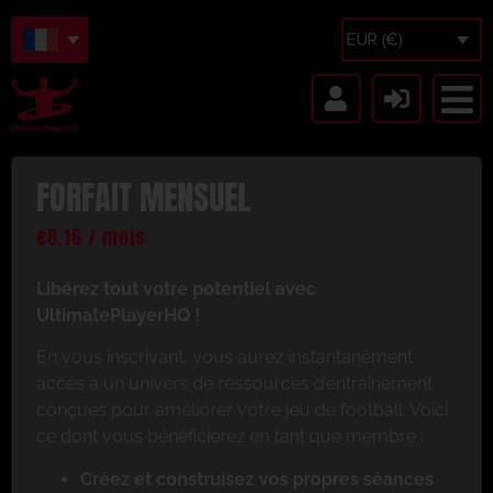
EUR (€)
FORFAIT MENSUEL
€
8.16
/ mois
Libérez tout votre potentiel avec
UltimatePlayerHQ !
En vous inscrivant, vous aurez instantanément
accès à un univers de ressources d’entraînement
conçues pour améliorer votre jeu de football. Voici
ce dont vous bénéficierez en tant que membre :
Créez et construisez vos propres séances