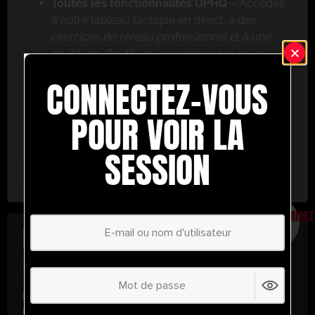
Toutes les fonctionnalités UPHQ
– Accédez
à notre tableau tactique en direct, à des
exercices de niveau professionnel et à une
multitude d’outils de coaching pour vous
aider à réussir.
CONNECTEZ-VOUS
Ne ratez pas cette occasion ! Inscrivez-vous dès
aujourd’hui et passez au niveau supérieur en
POUR VOIR LA
matière de coaching avec UltimatePlayerHQ !
SESSION
Select Plan
ÉCONOMISEZ
30%
PLAN ANNUEL
€
58.35
/ année
(30% d’économies !)
Libérez tout votre potentiel avec
UltimatePlayerHQ !