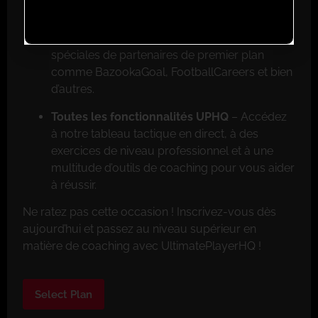
Réductions exclusives pour les membres
–
Faites de grosses économies grâce aux offres
spéciales de partenaires de premier plan
comme BazookaGoal, FootballCareers et bien
d’autres.
Toutes les fonctionnalités UPHQ
– Accédez
à notre tableau tactique en direct, à des
exercices de niveau professionnel et à une
multitude d’outils de coaching pour vous aider
à réussir.
Ne ratez pas cette occasion ! Inscrivez-vous dès
aujourd’hui et passez au niveau supérieur en
matière de coaching avec UltimatePlayerHQ !
Select Plan