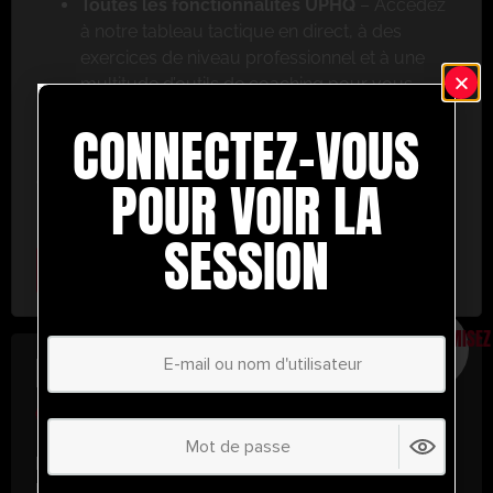
Toutes les fonctionnalités UPHQ
– Accédez
à notre tableau tactique en direct, à des
exercices de niveau professionnel et à une
multitude d’outils de coaching pour vous
aider à réussir.
CONNECTEZ-VOUS
Ne ratez pas cette occasion ! Inscrivez-vous dès
aujourd’hui et passez au niveau supérieur en
POUR VOIR LA
matière de coaching avec UltimatePlayerHQ !
SESSION
Select Plan
ÉCONOMISEZ
30%
PLAN ANNUEL
€
58.37
/ année
(30% d’économies !)
Libérez tout votre potentiel avec
UltimatePlayerHQ !