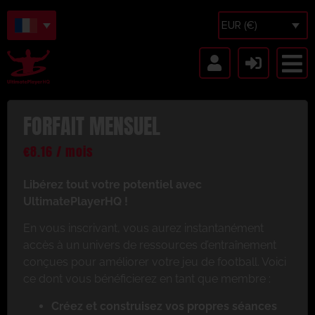
EUR (€)
FORFAIT MENSUEL
€
8.16
/ mois
Libérez tout votre potentiel avec
UltimatePlayerHQ !
En vous inscrivant, vous aurez instantanément
accès à un univers de ressources d’entraînement
conçues pour améliorer votre jeu de football. Voici
ce dont vous bénéficierez en tant que membre :
Créez et construisez vos propres séances