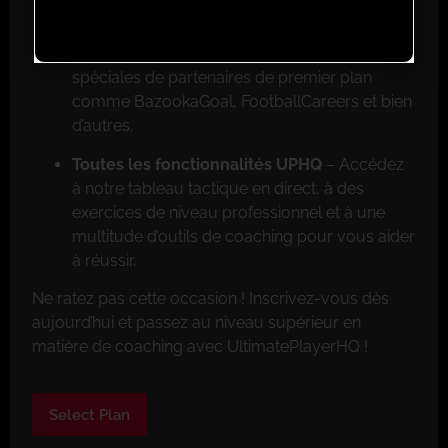
Réductions exclusives pour les membres
–
Faites de grosses économies grâce aux offres
spéciales de partenaires de premier plan
comme BazookaGoal, FootballCareers et bien
d’autres.
Toutes les fonctionnalités UPHQ
– Accédez
à notre tableau tactique en direct, à des
exercices de niveau professionnel et à une
multitude d’outils de coaching pour vous aider
à réussir.
Ne ratez pas cette occasion ! Inscrivez-vous dès
aujourd’hui et passez au niveau supérieur en
matière de coaching avec UltimatePlayerHQ !
Select Plan