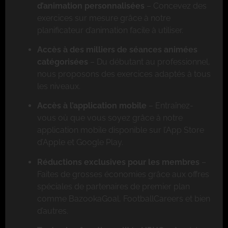
d’animation personnalisées
– Concevez des
exercices sur mesure grâce à notre
planificateur d’animation facile à utiliser.
Accès à des milliers de séances animées
catégorisées
– Du débutant au professionnel,
nous proposons des exercices adaptés à tous
les niveaux.
Accès à l’application mobile
– Entraînez-
vous où que vous soyez grâce à notre
application mobile disponible sur l’App Store
d’Apple et Google Play.
Réductions exclusives pour les membres
–
Faites de grosses économies grâce aux offres
spéciales de partenaires de premier plan
comme BazookaGoal, FootballCareers et bien
d’autres.