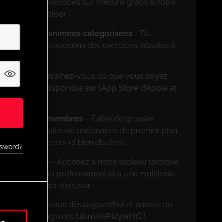
ncevez des exercices sur mesure grâce à notre
on facile à utiliser.
rs de séances animées catégorisées
– Du
ionnel, nous proposons des exercices adaptés à
on mobile
– Entraînez-vous où que vous soyez
ation mobile disponible sur l’App Store d’Apple et
ves pour les membres
– Faites de grosses
 offres spéciales de partenaires de premier plan
FootballCareers et bien d’autres.
ssword?
nnalités UPHQ
– Accédez à notre tableau tactique
rcices de niveau professionnel et à une multitude
pour vous aider à réussir.
on ! Inscrivez-vous dès aujourd’hui et passez au
ère de coaching avec UltimatePlayerHQ !