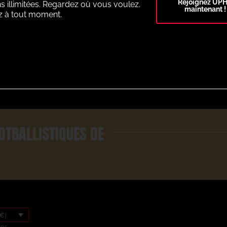
Rejoignez UP
s illimitées. Regardez où vous voulez.
maintenant !
z à tout moment.
Select Plan
OTBALLISTIQUES DE
€)
ons