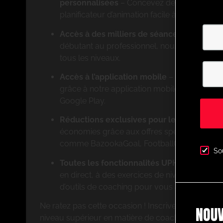
personnalisées
– Concevez des exercices s
planificateur d’animation facile à utiliser.
Accès à des milliers de séances animées 
débutant au professionnel, nous proposons 
tous les niveaux.
Accès à l’application mobile
– Entraînez-v
grâce à notre application mobile disponible s
Google Play.
Réductions exclusives pour les membres
–
économies grâce aux offres spéciales de par
comme BazookaGoal, FootballCareers et bien
So
Toutes les fonctionnalités UPHQ
– Accédez 
en direct, à des exercices de niveau profess
d’outils de coaching pour vous aider à réussi
Ne ratez pas cette occasion ! Inscrivez-vous dès 
NOUV
niveau supérieur en matière de coaching avec Ul