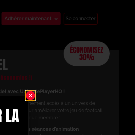
Adhérer maintenant
Se connecter
ÉCONOMISEZ
30%
EL
économies !)
tiel avec UltimatePlayerHQ !
aurez instantanément accès à un univers de
 LA
 conçues pour améliorer votre jeu de football.
cierez en tant que membre :
z vos propres séances d’animation