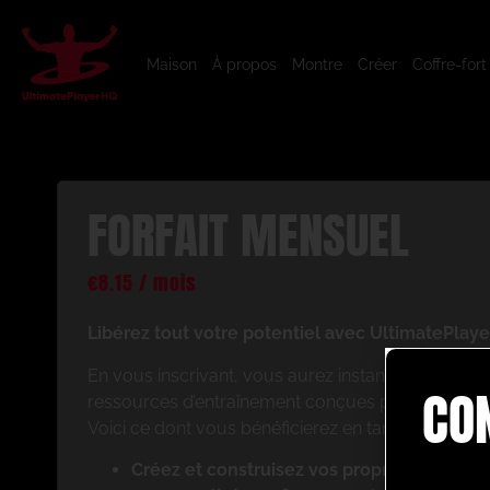
Maison
À propos
Montre
Créer
Coffre-fort
FORFAIT MENSUEL
€
8.15
/ mois
Libérez tout votre potentiel avec UltimatePlaye
En vous inscrivant, vous aurez instantanément ac
CO
ressources d’entraînement conçues pour améliorer
Voici ce dont vous bénéficierez en tant que memb
Créez et construisez vos propres séances 