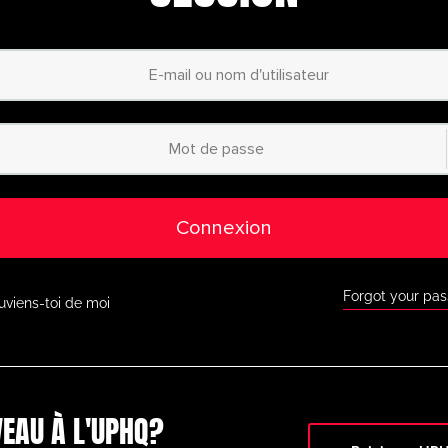
personnalisées
– Co
ur mesure grâce à notre
planificateur d’animati
Accès à des millie
catégorisées
– Du
débutant au profess
des exercices adaptés à
tous les niveaux.
Accès à l’applicati
ous où que vous soyez
grâce à notre applic
ur l’App Store d’Apple et
Google Play.
Connexion
Réductions exclusi
 Faites de grosses
économies grâce aux
tenaires de premier plan
comme BazookaGoal, 
 d’autres.
Forgot your pa
uviens-toi de moi
Toutes les fonctio
à notre tableau tactique
en direct, à des exe
ionnel et à une multitude
d’outils de coaching 
r.
Ne ratez pas cette occasi
aujourd’hui et passez au
EAU À L'UPHQ?
niveau supérieur en mati
timatePlayerHQ !