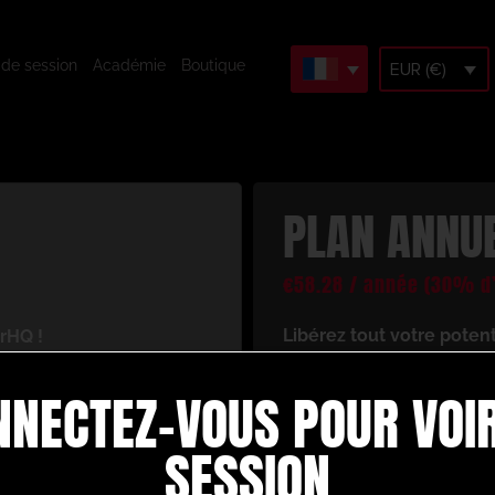
 de session
Académie
Boutique
EUR (€)
PLAN ANNU
€
58.28
/ année
(30% d’
Libérez tout votre poten
rHQ !
En vous inscrivant, vous 
cès à un univers de
NNECTEZ-VOUS POUR VOIR
ressources d’entraînement
 votre jeu de football.
Voici ce dont vous bénéfi
re :
SESSION
Créez et construise
d’animation