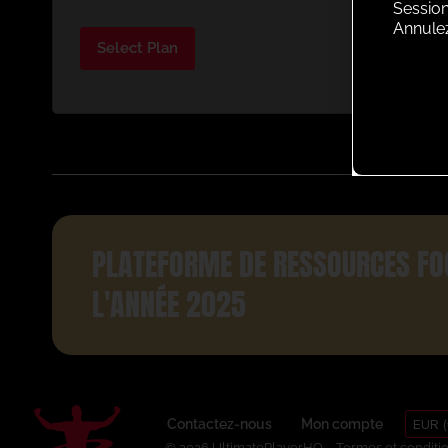
Session
Annule
Select Plan
PLATEFORME DE RESSOURCES FO
L'ANNÉE 2025
EUR (
Contactez-nous
Mon compte
© 2026 UltimatePlayerHQ
Termes et conditi