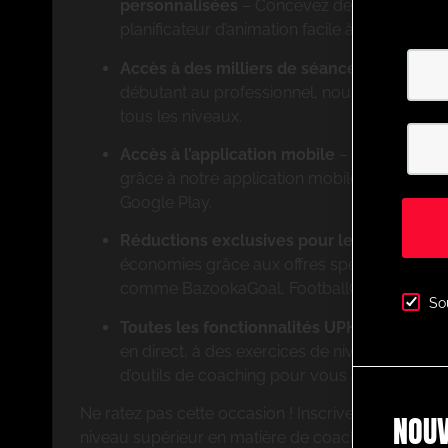
personnalisées
– Concevez des exercices s
planificateur d’animation facile à utiliser.
Accès à des milliers de séances animées 
débutant au professionnel, nous proposons 
tous les niveaux.
Accès à l’application mobile
– Entraînez-v
grâce à notre application mobile disponible s
Google Play.
Réductions exclusives pour les membres
–
économies grâce aux offres spéciales de par
comme BazookaGoal, FootballCareers et bien
So
Toutes les fonctionnalités UPHQ
– Accédez 
en direct, à des exercices de niveau profess
d’outils de coaching pour vous aider à réussi
Ne ratez pas cette occasion ! Inscrivez-vous dès 
NOUV
niveau supérieur en matière de coaching avec Ul