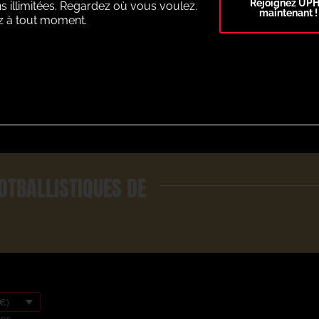
Rejoignez UP
s illimitées. Regardez où vous voulez.
maintenant !
z à tout moment.
Select Plan
OTBALLISTIQUES DE
€)
ons