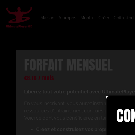
Maison
À propos
Montre
Créer
Coffre-fort
FORFAIT MENSUEL
€
8.16
/ mois
Libérez tout votre potentiel avec UltimatePlaye
En vous inscrivant, vous aurez instantanément ac
CO
ressources d’entraînement conçues pour améliorer
Voici ce dont vous bénéficierez en tant que memb
Créez et construisez vos propres séances 