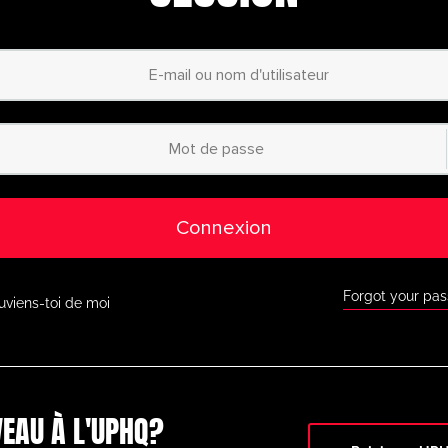
personnalisées
– Co
ur mesure grâce à notre
planificateur d’animati
Accès à des millie
catégorisées
– Du
débutant au profess
des exercices adaptés à
tous les niveaux.
Accès à l’applicati
ous où que vous soyez
grâce à notre applic
ur l’App Store d’Apple et
Google Play.
Connexion
Réductions exclusi
 Faites de grosses
économies grâce aux
tenaires de premier plan
comme BazookaGoal, 
 d’autres.
Forgot your pa
uviens-toi de moi
Toutes les fonctio
à notre tableau tactique
en direct, à des exe
ionnel et à une multitude
d’outils de coaching 
r.
Ne ratez pas cette occasi
aujourd’hui et passez au
EAU À L'UPHQ?
niveau supérieur en mati
timatePlayerHQ !