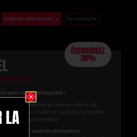
Adhérer maintenant
Se connecter
ÉCONOMISEZ
30%
EL
économies !)
tiel avec UltimatePlayerHQ !
aurez instantanément accès à un univers de
 LA
 conçues pour améliorer votre jeu de football.
cierez en tant que membre :
z vos propres séances d’animation