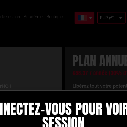
 de session
Académie
Boutique
EUR (€)
PLAN ANNU
€
58.37
/ année
(30% d’
Libérez tout votre poten
rHQ !
En vous inscrivant, vous 
cès à un univers de
NNECTEZ-VOUS POUR VOIR
ressources d’entraînement
 votre jeu de football.
Voici ce dont vous bénéfi
re :
SESSION
Créez et construise
d’animation