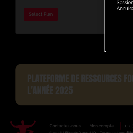
Session
Annule
Select Plan
PLATEFORME DE RESSOURCES FO
L'ANNÉE 2025
EUR (
Contactez-nous
Mon compte
© 2026 UltimatePlayerHQ
Termes et conditi