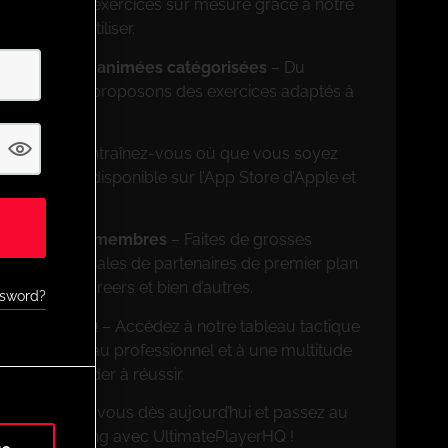
ncevez des exercices sur mesure grâce à notre
on facile à utiliser.
rs de séances animées catégorisées
– Du
ionnel, nous proposons des exercices adaptés à
on mobile
– Entraînez-vous où que vous soyez
ation mobile disponible sur l’App Store d’Apple et
ves pour les membres
– Faites de grosses
 offres spéciales de partenaires de premier plan
FootballCareers et bien d’autres.
ssword?
nnalités UPHQ
– Accédez à notre tableau tactique
rcices de niveau professionnel et à une multitude
pour vous aider à réussir.
on ! Inscrivez-vous dès aujourd’hui et passez au
ère de coaching avec UltimatePlayerHQ !