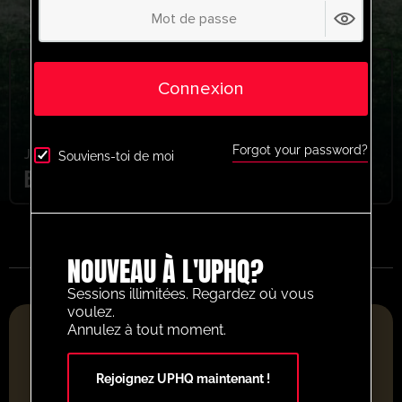
Connexion
Forgot your password?
Jeunesse/Professionnel
,
Jouer à l'arrière
Souviens-toi de moi
Barnsley FC jouant à l’arrière de l’activité
NOUVEAU À L'UPHQ?
Sessions illimitées. Regardez où vous
voulez.
PLATEFORME DE RESSOURCES FOOTBALLISTIQUES DE
Annulez à tout moment.
L'ANNÉE 2025
Rejoignez UPHQ maintenant !