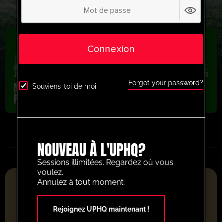
Connexion
dernière séance
,
Exercices de pros
,
Jeunesse/Professionnel
,
Jeux à petits côtés
,
Possession
,
Récemment ajouté
,
U13-U16
Forgot your password?
Matt Bevans Build v Press Principle
Souviens-toi de moi
Possession
NOUVEAU À L'UPHQ?
Sessions illimitées. Regardez où vous
voulez.
PLATEFORME DE RESSOURCES FOOTBALLISTIQUES DE
Annulez à tout moment.
L'ANNÉE 2025
Rejoignez UPHQ maintenant !