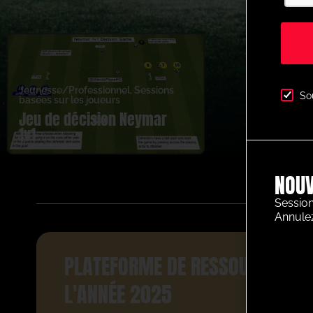
Jeunesse/Professionnel
,
Sessions
So
basées sur les joueurs
Jeu de décision Neymar
1v1
NOUV
Session
Annule
PLATEFORME DE RESSOURCES FO
L'ANNÉE 2025