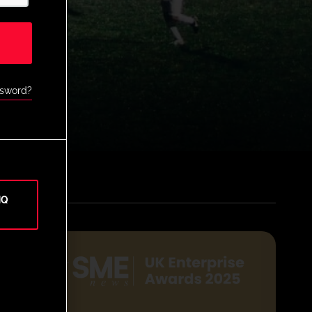
ssword?
HQ