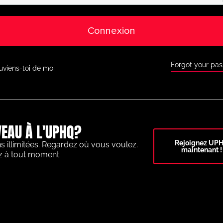
Connexion
Forgot your pa
uviens-toi de moi
EAU À L'UPHQ?
Rejoignez UP
s illimitées. Regardez où vous voulez.
maintenant !
z à tout moment.
OTBALLISTIQUES DE