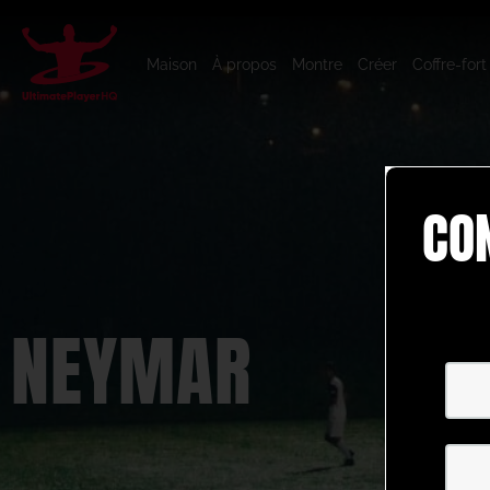
Maison
À propos
Montre
Créer
Coffre-fort
CO
NEYMAR