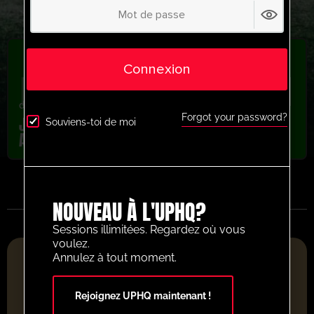
Connexion
dernière séance
,
Exercices de pros
,
Récemment ajouté
Forgot your password?
Joshua Smith Positional Possession
Souviens-toi de moi
Activity
NOUVEAU À L'UPHQ?
Sessions illimitées. Regardez où vous
voulez.
PLATEFORME DE RESSOURCES FOOTBALLISTIQUES DE
Annulez à tout moment.
L'ANNÉE 2025
Rejoignez UPHQ maintenant !