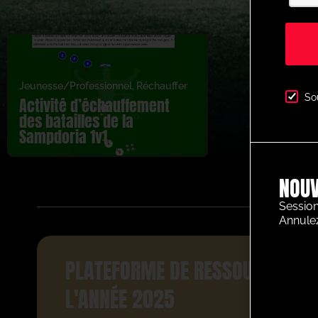
Jeunesse/Professionnel
,
Réchauffer
So
Activité d’échauffement
des batailles de la
Sampdoria 1v1
NOUV
Session
Annule
PLATEFORME DE RESSOURCES FO
L'ANNÉE 2025