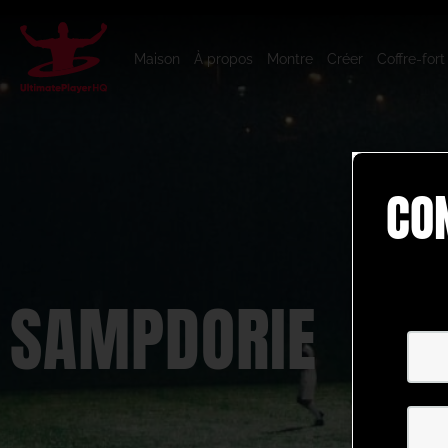
Maison
À propos
Montre
Créer
Coffre-fort
CO
SAMPDORIE