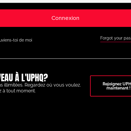
Connexion
Forgot your pa
uviens-toi de moi
EAU À L'UPHQ?
Rejoignez UP
s illimitées. Regardez où vous voulez.
maintenant !
z à tout moment.
OTBALLISTIQUES DE