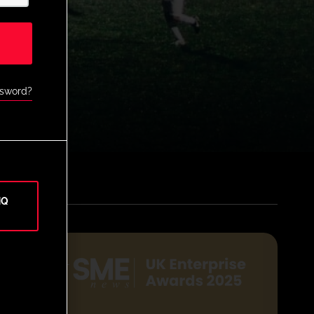
ssword?
HQ