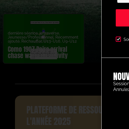
dernière séance
,
je traverse
,
Jeunesse/Professionnel
,
Récemment
So
ajouté
,
Réchauffer
,
U13-U16
,
U9-U12
Como 1907 Pairs arrival
chase warm up activity
NOUV
Session
Annule
PLATEFORME DE RESSOURCES FO
L'ANNÉE 2025