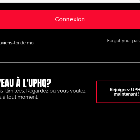
Connexion
Forgot your pa
uviens-toi de moi
EAU À L'UPHQ?
Rejoignez UP
s illimitées. Regardez où vous voulez.
maintenant !
z à tout moment.
OTBALLISTIQUES DE