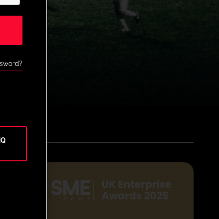
ssword?
HQ