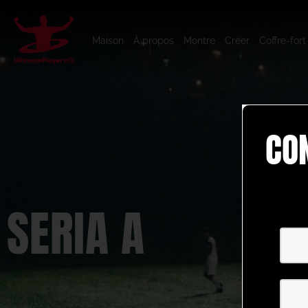
Maison
À propos
Montre
Créer
Coffre-fort
CO
SERIA A