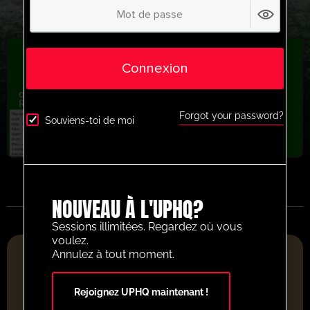
Connexion
dernière séance
,
Jeunesse/Professionnel
,
Qui passe
,
Récemment ajouté
,
U13-U16
,
U9-U12
Forgot your password?
Boca Juniors playing through the lines
Souviens-toi de moi
activity
NOUVEAU À L'UPHQ?
Sessions illimitées. Regardez où vous
voulez.
PLATEFORME DE RESSOURCES FOOTBALLISTIQUES DE
Annulez à tout moment.
L'ANNÉE 2025
Rejoignez UPHQ maintenant !