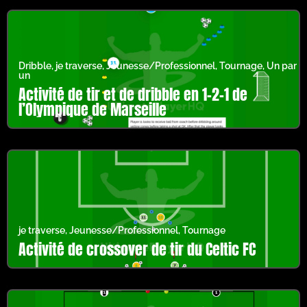
Dribble
,
je traverse
,
Jeunesse/Professionnel
,
Tournage
,
Un par
un
Activité de tir et de dribble en 1-2-1 de
l’Olympique de Marseille
je traverse
,
Jeunesse/Professionnel
,
Tournage
Activité de crossover de tir du Celtic FC