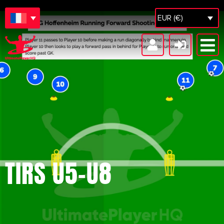
EUR (€)
TIRS U5-U8