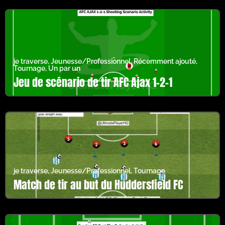
je traverse
,
Jeunesse/Professionnel
,
Récemment ajouté
,
Tournage
,
Un par un
Jeu de scénario de tir AFC Ajax 1-2-1
je traverse
,
Jeunesse/Professionnel
,
Tournage
Match de tir au but du Huddersfield FC