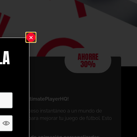
LA
AHORRE
30%
L
Ver todos los libros electrónicos
ngs!)
encial con UltimatePlayerHQ!
os, tendrás acceso instantáneo a un mundo de
 diseñados para mejorar tu juego de fútbol. Esto
mo miembro: