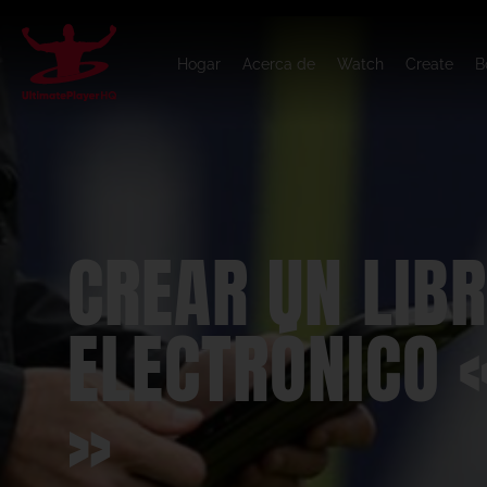
Hogar
Acerca de
Watch
Create
B
CREAR UN LIB
ELECTRÓNICO 
»