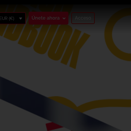
Únete ahora
Acceso
EUR (€)