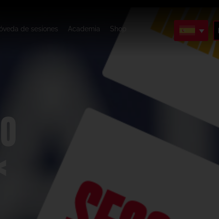
óveda de sesiones
Academia
Shop
RO
«