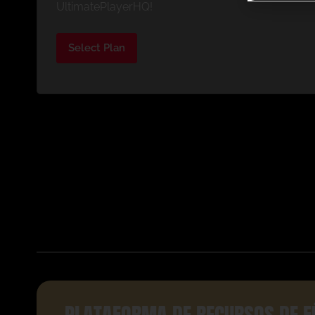
UltimatePlayerHQ!
Select Plan