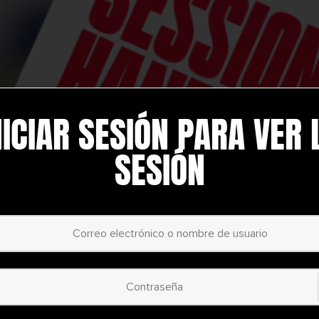
NICIAR SESIÓN PARA VER 
PLAN ANUA
SESIÓN
€
58.37
/ año
(30% Savi
¡Desbloquea todo tu pot
yerHQ!
Al registrarte con nosotr
antáneo a un mundo de
recursos de entrenamiento
 tu juego de fútbol. Esto
es lo que disfrutarás co