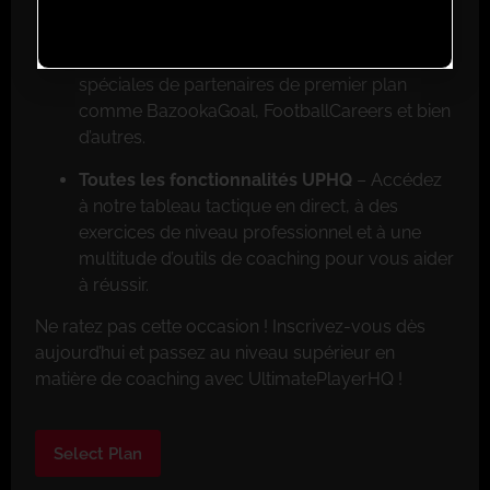
Réductions exclusives pour les membres
–
Faites de grosses économies grâce aux offres
spéciales de partenaires de premier plan
comme BazookaGoal, FootballCareers et bien
d’autres.
Toutes les fonctionnalités UPHQ
– Accédez
à notre tableau tactique en direct, à des
exercices de niveau professionnel et à une
multitude d’outils de coaching pour vous aider
à réussir.
Ne ratez pas cette occasion ! Inscrivez-vous dès
aujourd’hui et passez au niveau supérieur en
matière de coaching avec UltimatePlayerHQ !
Select Plan