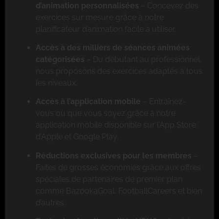
d’animation personnalisées
– Concevez des
exercices sur mesure grâce à notre
planificateur d’animation facile à utiliser.
Accès à des milliers de séances animées
catégorisées
– Du débutant au professionnel,
nous proposons des exercices adaptés à tous
les niveaux.
Accès à l’application mobile
– Entraînez-
vous où que vous soyez grâce à notre
application mobile disponible sur l’App Store
d’Apple et Google Play.
Réductions exclusives pour les membres
–
Faites de grosses économies grâce aux offres
spéciales de partenaires de premier plan
comme BazookaGoal, FootballCareers et bien
d’autres.