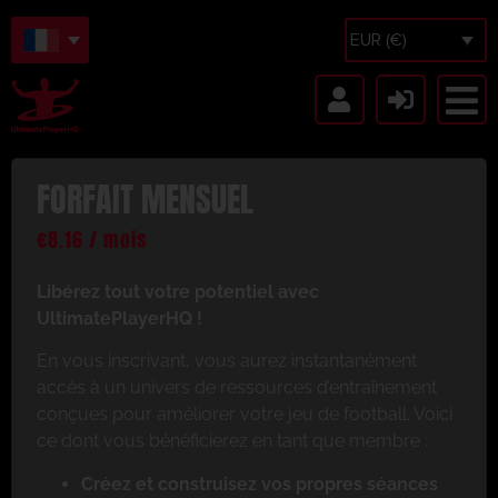
EUR (€)
FORFAIT MENSUEL
€
8.16
/ mois
Libérez tout votre potentiel avec
UltimatePlayerHQ !
En vous inscrivant, vous aurez instantanément
accès à un univers de ressources d’entraînement
conçues pour améliorer votre jeu de football. Voici
ce dont vous bénéficierez en tant que membre :
Créez et construisez vos propres séances