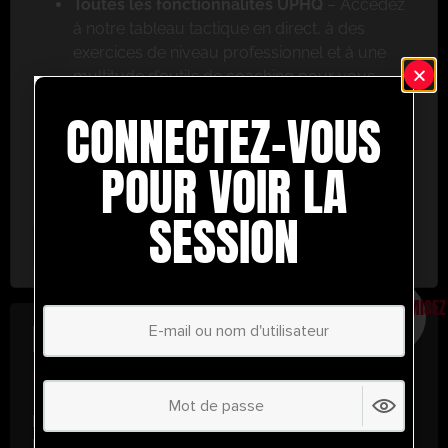
Toutes les fonctionnalités UPHQ
– Accédez
à notre tableau tactique en direct, à des
exercices de niveau professionnel et à une
multitude d’outils de coaching pour vous
aider à réussir.
CONNECTEZ-VOUS
Ne ratez pas cette occasion ! Inscrivez-vous dès
aujourd’hui et passez au niveau supérieur en
POUR VOIR LA
matière de coaching avec UltimatePlayerHQ !
SESSION
Select Plan
ÉCONOMISEZ
30%
PLAN ANNUEL
€
58.37
/ année
(30% d’économies !)
Libérez tout votre potentiel avec
UltimatePlayerHQ !