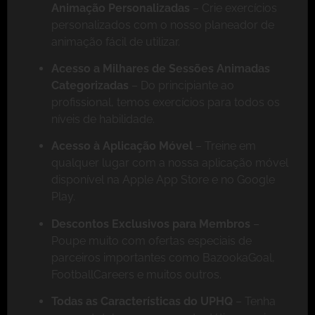
Animação Personalizadas
– Crie exercícios
personalizados com o nosso planeador de
animação fácil de utilizar.
Acesso a Milhares de Sessões Animadas
Categorizadas
– Do principiante ao
profissional, temos exercícios para todos os
níveis de habilidade.
Acesso à Aplicação Móvel
– Treine em
qualquer lugar com a nossa aplicação móvel
disponível na Apple App Store e no Google
Play.
Descontos Exclusivos para Membros
–
Poupe muito com ofertas especiais de
parceiros importantes como BazookaGoal,
FootballCareers e muitos outros.
Todas as Características do UPHQ
– Tenha