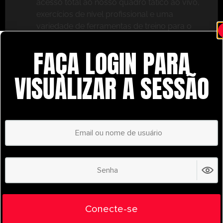
acesso total ao nosso quadro tático ao vivo,
exercícios de nível profissional e uma
variedade de ferramentas de treino para o
ajudar a ter sucesso.
FAÇA LOGIN PARA
Não perca – inscreva-se hoje mesmo e leve o seu
treino para o próximo nível com o
VISUALIZAR A SESSÃO
UltimatePlayerHQ!
Select Plan
POUPE
30%
PLANO ANUAL
€
58.32
/ year
(30% Savings!)
Liberte todo o seu potencial com o
Conecte-se
UltimatePlayerHQ!