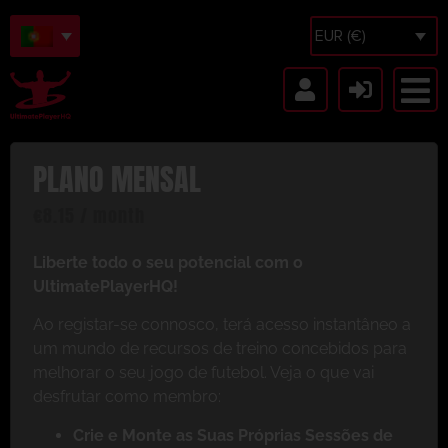
EUR (€)
PLANO MENSAL
€
8.15
/ month
Liberte todo o seu potencial com o
UltimatePlayerHQ!
Ao registar-se connosco, terá acesso instantâneo a
um mundo de recursos de treino concebidos para
melhorar o seu jogo de futebol. Veja o que vai
desfrutar como membro:
Crie e Monte as Suas Próprias Sessões de