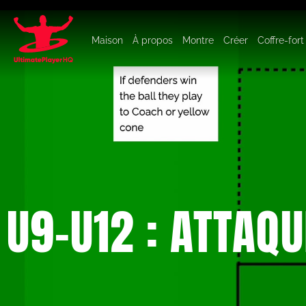
Maison
À propos
Montre
Créer
Coffre-fort
U9-U12 : ATTAQU