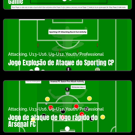
Game
Attacking
,
U13-U16
,
U9-U12
,
Youth/Professional
Jogo Explosão de Ataque do Sporting CP
Attacking
,
U13-U16
,
U9-U12
,
Youth/Professional
Jogo de ataque de fogo rápido do
Arsenal FC