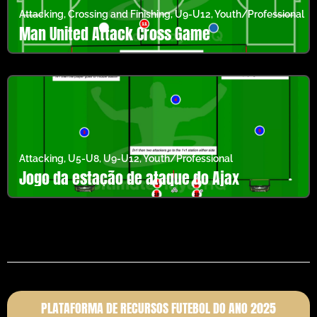
Attacking
,
Crossing and Finishing
,
U9-U12
,
Youth/Professional
Man United Attack Cross Game
Attacking
,
U5-U8
,
U9-U12
,
Youth/Professional
Jogo da estação de ataque do Ajax
PLATAFORMA DE RECURSOS FUTEBOL DO ANO 2025