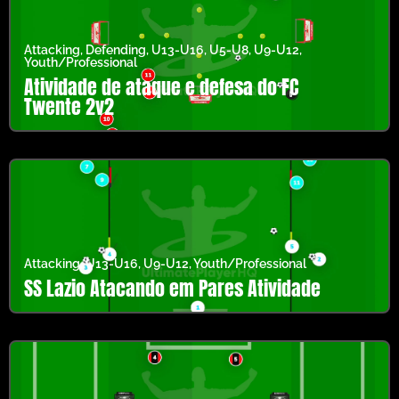
Attacking
,
Defending
,
U13-U16
,
U5-U8
,
U9-U12
,
Youth/Professional
Atividade de ataque e defesa do FC
Twente 2v2
Attacking
,
U13-U16
,
U9-U12
,
Youth/Professional
SS Lazio Atacando em Pares Atividade