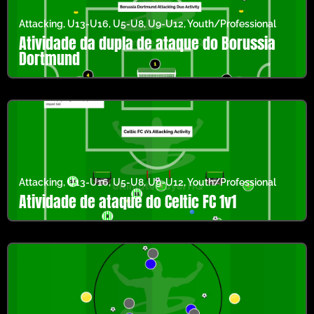
Attacking
,
U13-U16
,
U5-U8
,
U9-U12
,
Youth/Professional
Atividade da dupla de ataque do Borussia
Dortmund
Attacking
,
U13-U16
,
U5-U8
,
U9-U12
,
Youth/Professional
Atividade de ataque do Celtic FC 1v1