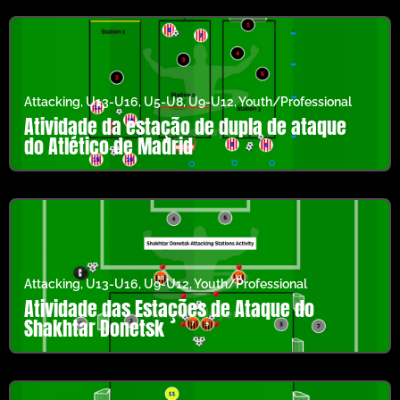
Attacking
,
U13-U16
,
U5-U8
,
U9-U12
,
Youth/Professional
Atividade da estação de dupla de ataque
do Atlético de Madrid
Attacking
,
U13-U16
,
U9-U12
,
Youth/Professional
Atividade das Estações de Ataque do
Shakhtar Donetsk