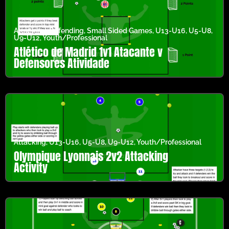
Attacking
,
Defending
,
Small Sided Games
,
U13-U16
,
U5-U8
,
U9-U12
,
Youth/Professional
Atlético de Madrid 1v1 Atacante v
Defensores Atividade
Attacking
,
U13-U16
,
U5-U8
,
U9-U12
,
Youth/Professional
Olympique Lyonnais 2v2 Attacking
Activity