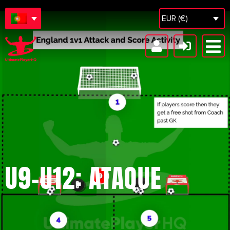
EUR (€)
U9-U12: ATAQUE