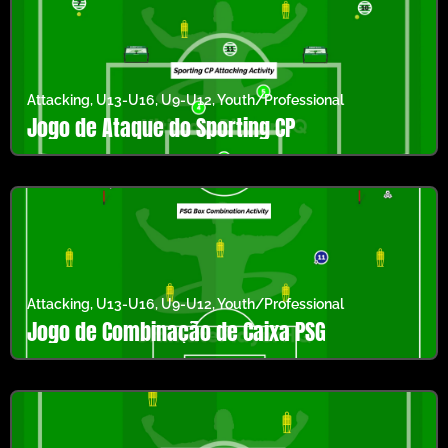
Attacking
,
U13-U16
,
U9-U12
,
Youth/Professional
Jogo de Ataque do Sporting CP
Attacking
,
U13-U16
,
U9-U12
,
Youth/Professional
Jogo de Combinação de Caixa PSG