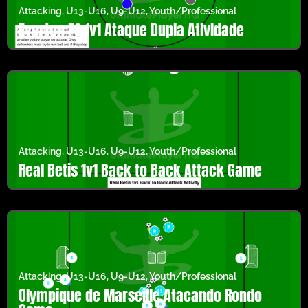
Attacking
,
U13-U16
,
U9-U12
,
Youth/Professional
Everton FC 1v1 Ataque Dupla Atividade
Attacking
,
U13-U16
,
U9-U12
,
Youth/Professional
Real Betis 1v1 Back to Back Attack Game
Attacking
,
U13-U16
,
U9-U12
,
Youth/Professional
Olympique de Marseille Atacando Rondo