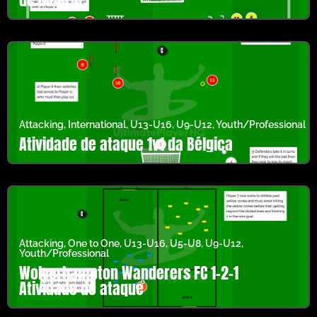
Attacking
,
International
,
U13-U16
,
U9-U12
,
Youth/Professional
Atividade de ataque 1v1 da Bélgica
Attacking
,
One to One
,
U13-U16
,
U5-U8
,
U9-U12
,
Youth/Professional
Wolverhampton Wanderers FC 1-2-1
Atividade de ataque