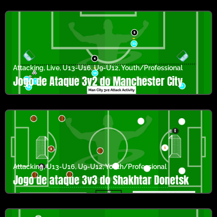
Attacking
,
Live
,
U13-U16
,
U9-U12
,
Youth/Professional
Jogo de Ataque 3v2 do Manchester City
Attacking
,
U13-U16
,
U9-U12
,
Youth/Professional
Jogo de ataque 3v3 do Shakhtar Donetsk