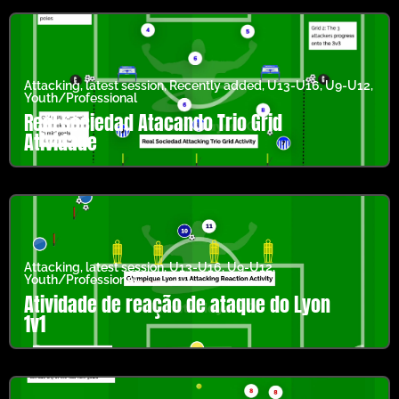
Attacking
,
latest session
,
Recently added
,
U13-U16
,
U9-U12
,
Youth/Professional
Real Sociedad Atacando Trio Grid
Atividade
Attacking
,
latest session
,
U13-U16
,
U9-U12
,
Youth/Professional
Atividade de reação de ataque do Lyon
1v1