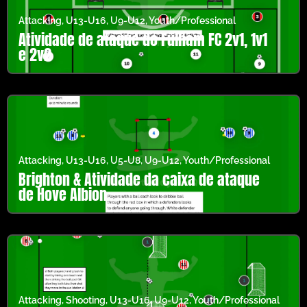
Attacking
,
U13-U16
,
U9-U12
,
Youth/Professional
Atividade de ataque do Fulham FC 2v1, 1v1
e 2v2
Attacking
,
U13-U16
,
U5-U8
,
U9-U12
,
Youth/Professional
Brighton & Atividade da caixa de ataque
de Hove Albion
Attacking
,
Shooting
,
U13-U16
,
U9-U12
,
Youth/Professional