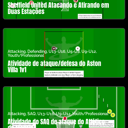
Sheffield United Atacando e Atirando em
Duas Estações
Attacking
,
Defending
,
U13-U16
,
U5-U8
,
U9-U12
,
Youth/Professional
Atividade de ataque/defesa do Aston
Villa 1v1
Attacking
,
SAQ
,
U13-U16
,
U9-U12
,
Youth/Professional
Atividade do SAQ de ataque do Atlético
de Madrid