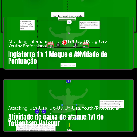
Attacking
,
International
,
U13-U16
,
U5-U8
,
U9-U12
,
Youth/Professional
Inglaterra 1 x 1 Ataque e Atividade de
Pontuação
Attacking
,
U13-U16
,
U5-U8
,
U9-U12
,
Youth/Professional
Atividade de caixa de ataque 1v1 do
Tottenham Hotspur